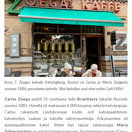
Kuva 7. Zoegas kahvila (Helsingborg, Ruotsi) on Carlos ja Maria Zoégasin
vuonna 1886 perustama kahvila. Siksi kahvilan uusi nimi onkin Café1886!
Carlos Zoega
päätti 31-vuotiaana tulla
Brasiliasta
takaisin Ruotsiin
vuonna 1881. Hänellä oli mukanaan 6.000 kruunun edestä kahvipapuja.
Carlos rakennutti Landskronaan kodin, osti kahvipaahtimon,
kahvimyllyn, vaakan ja kahville säilytyspurkkeja. Erikoisuutena oli
tummapaahtoinen kahvi. Sitten hän tapasi valokuvaaja
Maria
Tufvesdottirin
ja avioitui hänen kanssaan. Ensimmäisen lapsen (Clara-