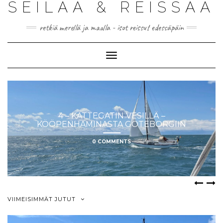
SEILAA & REISSAA
retkiä merellä ja maalla - isot reissut edessäpäin
Toggle
Navigation
4 – KATTEGATIN VESILLÄ –
KÖÖPENHAMINASTA GÖTEBORGIIN
0 COMMENTS
VIIMEISIMMÄT JUTUT