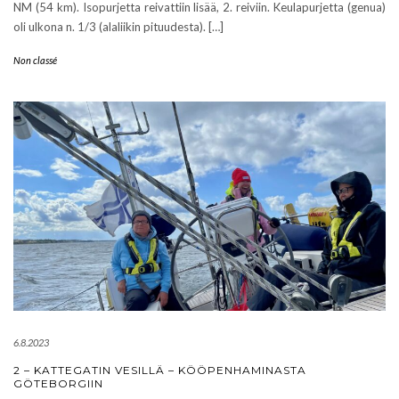
NM (54 km). Isopurjetta reivattiin lisää, 2. reiviin. Keulapurjetta (genua)
oli ulkona n. 1/3 (alaliikin pituudesta). […]
Non classé
6.8.2023
2 – KATTEGATIN VESILLÄ – KÖÖPENHAMINASTA
GÖTEBORGIIN