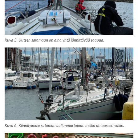
Kuva 5. Uuteen satamaan on aina yhtä jännittävää saapua.
Kuva 6. Kiinnityimme sataman aallonmurtajaan melko ahtaaseen väliin.