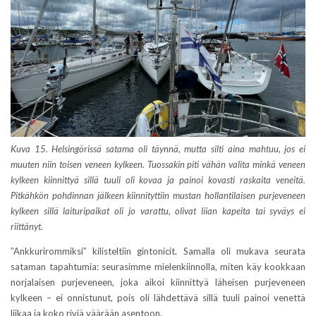
Kuva 15. Helsingörissä satama oli täynnä, mutta silti aina mahtuu, jos ei
muuten niin toisen veneen kylkeen. Tuossakin piti vähän valita minkä veneen
kylkeen kiinnittyä sillä tuuli oli kovaa ja painoi kovasti raskaita veneitä.
Pitkähkön pohdinnan jälkeen kiinnityttiin mustan hollantilaisen purjeveneen
kylkeen sillä laituripaikat oli jo varattu, olivat liian kapeita tai syväys ei
riittänyt.
”Ankkurirommiksi” kilisteltiin gintonicit. Samalla oli mukava seurata
sataman tapahtumia: seurasimme mielenkiinnolla, miten käy kookkaan
norjalaisen purjeveneen, joka aikoi kiinnittyä läheisen purjeveneen
kylkeen – ei onnistunut, pois oli lähdettävä sillä tuuli painoi venettä
liikaa ja koko riviä väärään asentoon.