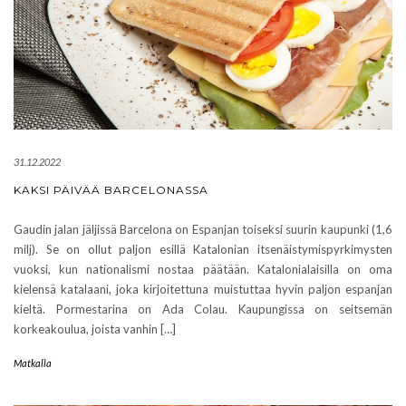
31.12.2022
KAKSI PÄIVÄÄ BARCELONASSA
Gaudin jalan jäljissä Barcelona on Espanjan toiseksi suurin kaupunki (1,6
milj). Se on ollut paljon esillä Katalonian itsenäistymispyrkimysten
vuoksi, kun nationalismi nostaa päätään. Katalonialaisilla on oma
kielensä katalaani, joka kirjoitettuna muistuttaa hyvin paljon espanjan
kieltä. Pormestarina on Ada Colau. Kaupungissa on seitsemän
korkeakoulua, joista vanhin […]
Matkalla