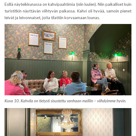
Esillä näyteikkunassa on kahvipaahtimia (niin luulen). Niin paikalliset kuin
turistitkin näyttävän viihtyvän paikassa. Kahvi oli hyvää, samoin pienet
leivät ja leivonnaiset, joita tilattiin korvaamaan lounas.
Kuva 10. Kahvila on tietysti sisustettu vanhaan malliin – viihdyimme hyvin.