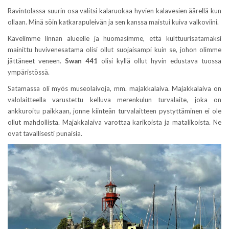
Ravintolassa suurin osa valitsi kalaruokaa hyvien kalavesien äärellä kun
ollaan. Minä söin katkarapuleivän ja sen kanssa maistui kuiva valkoviini.
Kävelimme linnan alueelle ja huomasimme, että kulttuurisatamaksi
mainittu huvivenesatama olisi ollut suojaisampi kuin se, johon olimme
jättäneet veneen.
Swan 441
olisi kyllä ollut hyvin edustava tuossa
ympäristössä.
Satamassa oli myös museolaivoja, mm. majakkalaiva. Majakkalaiva on
valolaitteella varustettu kelluva merenkulun turvalaite, joka on
ankkuroitu paikkaan, jonne kiinteän turvalaitteen pystyttäminen ei ole
ollut mahdollista. Majakkalaiva varottaa karikoista ja matalikoista. Ne
ovat tavallisesti punaisia.