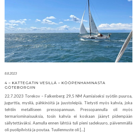
8.8.2023
4 – KATTEGATIN VESILLÄ – KÖÖPENHAMINASTA
GÖTEBORGIIN
22.7.2023 Torekov – Falkenberg 29,5 NM Aamiaiseksi syötiin puuroa,
jugurttia, mysliä, pähkinöitä ja juustoleipiä. Tietysti myös kahvia, joka
tehtiin metalliseen pressopannuun. Pressopannulla oli myös
termariominaisuuksia, tosin kahvia ei koskaan jäänyt pidempään
säilytettäväksi. Aamulla ennen lähtöä tuli pieni sadekuuro, päivemmällä
oli puolipilvistä ja poutaa. Tuuliennuste oli […]