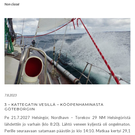
Non classé
7.8.2023
3 – KATTEGATIN VESILLÄ – KÖÖPENHAMINASTA
GÖTEBORGIIN
Pe 21.7.2027 Helsingör, Nordhavn – Torekov 29 NM Helsingöristä
lähdettiin jo varhain (klo 8:20). Lähtö veneen kyljestä oli ongelmaton.
Perille seuraavaan satamaan päästiin jo klo 14:10. Matkaa kertyi 29,1