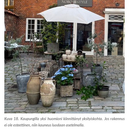
Kuva 18. Kaupungilla yksi huomioni kiinnittänyt yksityiskohta. Jos rakennus
ei ole esteettinen, niin kauneus luodaan asetelmalla.