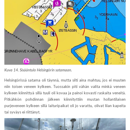
Kuva 14. Sisääntulo Helsingörin satamaan.
Helsingörissä satama oli täynnä, mutta silti aina mahtuu, jos ei muuten
niin toisen veneen kylkeen. Tuossakin piti vähän valita minkä veneen
kylkeen kiinnittyä sillä tuuli oli kovaa ja painoi kovasti raskaita veneitä.
Pitkähkön pohdinnan jälkeen kiinnityttiin mustan hollantilaisen
purjeveneen kylkeen sillä laituripaikat oli jo varattu, olivat liian kapeita
tai syväys ei riittänyt.