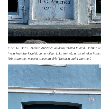
Kuva 16. Hans Christian Andersen on asunut tässä talossa. Hänhän oli
hyvin kuuluisa kirjailija ja runoilija. Ehkä tunnetuin, tai ainakin hänen
kirjoistaan heti mieleen tuleva on kirja ”Keisarin uudet vaatteet”.