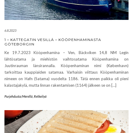
6.8.2023
1 – KATTEGATIN VESILLÄ – KÖÖPENHAMINASTA
GÖTEBORGIIN
Ke 19.7.2023 Kööpenhamina – Ven, Bäckviken 14,8 NM Legin
lähtösatama ja miehistön vaihtosatama Kööpenhamina on
Juutinrauman länsirannalla. Kööpenhaminan nimi (København)
tarkoittaa kauppiaiden satamaa. Varhaisin viittaus Kööpenhaminan
nimeen on Hafn (Satama) vuodelta 1186. Tätä ennen paikka oli pieni
kalastajakylä, mutta linnan rakentamisen (1164) jälkeen se on […]
Purjehdusta/Merellä
,
Retkeilyä