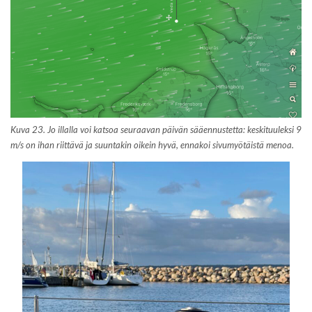
Kuva 23. Jo illalla voi katsoa seuraavan päivän sääennustetta: keskituuleksi 9
m/s on ihan riittävä ja suuntakin oikein hyvä, ennakoi sivumyötäistä menoa.