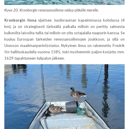
Kuva 20. Kronborgin renessanssilinna näkyy pitkälle merelle.
Kronborgin linna
sijaitsee Juutinrauman kapeimmassa kohdassa (4
km), ja on strategisesti tärkeällä paikalla milloin on peritty salmesta
kulkevilta laivoilta tullia tai milloin on oltu sotajalalla naapurin kanssa. Se
kuuluu Euroopan tärkeiden renessanssilinnojen joukkoon, ja sillä on
Unescon maailmanperintöstatus. Nykyinen linna on rakennettu Fredrik
II:n hallituskaudella vuonna 1585, toki myöhemmin paljon korjattu mm.
1629 tapahtuneen tulipalon jälkeen.