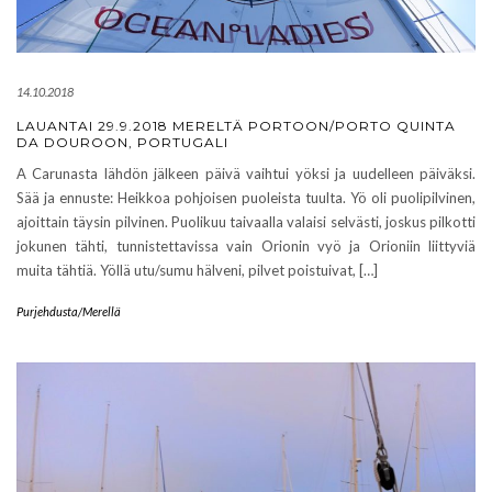
14.10.2018
LAUANTAI 29.9.2018 MERELTÄ PORTOON/PORTO QUINTA
DA DOUROON, PORTUGALI
A Carunasta lähdön jälkeen päivä vaihtui yöksi ja uudelleen päiväksi.
Sää ja ennuste: Heikkoa pohjoisen puoleista tuulta. Yö oli puolipilvinen,
ajoittain täysin pilvinen. Puolikuu taivaalla valaisi selvästi, joskus pilkotti
jokunen tähti, tunnistettavissa vain Orionin vyö ja Orioniin liittyviä
muita tähtiä. Yöllä utu/sumu hälveni, pilvet poistuivat, […]
Purjehdusta/Merellä