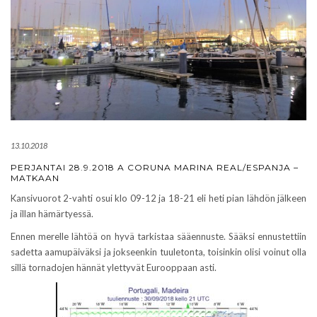
13.10.2018
PERJANTAI 28.9.2018 A CORUNA MARINA REAL/ESPANJA –
MATKAAN
Kansivuorot 2-vahti osui klo 09-12 ja 18-21 eli heti pian lähdön jälkeen
ja illan hämärtyessä.
Ennen merelle lähtöä on hyvä tarkistaa sääennuste. Sääksi ennustettiin
sadetta aamupäiväksi ja jokseenkin tuuletonta, toisinkin olisi voinut olla
sillä tornadojen hännät ylettyvät Eurooppaan asti.