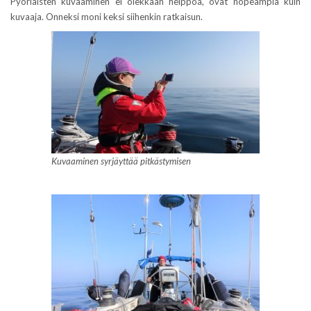
Pyöriäisten kuvaaminen ei olekkaan helppoa, ovat nopeampia kuin
kuvaaja. Onneksi moni keksi siihenkin ratkaisun.
Kuvaaminen syrjäyttää pitkästymisen