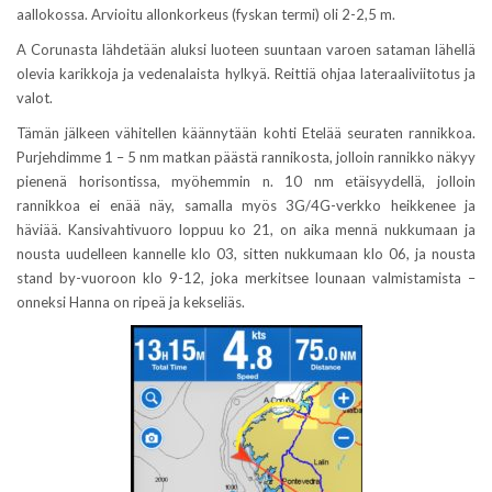
aallokossa. Arvioitu allonkorkeus (fyskan termi) oli 2-2,5 m.
A Corunasta lähdetään aluksi luoteen suuntaan varoen sataman lähellä
olevia karikkoja ja vedenalaista hylkyä. Reittiä ohjaa lateraaliviitotus ja
valot.
Tämän jälkeen vähitellen käännytään kohti Etelää seuraten rannikkoa.
Purjehdimme 1 – 5 nm matkan päästä rannikosta, jolloin rannikko näkyy
pienenä horisontissa, myöhemmin n. 10 nm etäisyydellä, jolloin
rannikkoa ei enää näy, samalla myös 3G/4G-verkko heikkenee ja
häviää. Kansivahtivuoro loppuu ko 21, on aika mennä nukkumaan ja
nousta uudelleen kannelle klo 03, sitten nukkumaan klo 06, ja nousta
stand by-vuoroon klo 9-12, joka merkitsee lounaan valmistamista –
onneksi Hanna on ripeä ja kekseliäs.