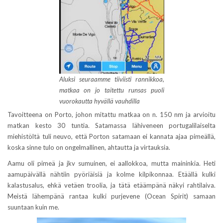
Aluksi seuraamme tiiviisti rannikkoa,
matkaa on jo taitettu runsas puoli
vuorokautta hyvällä vauhdilla
Tavoitteena on Porto, johon mitattu matkaa on n. 150 nm ja arvioitu
matkan kesto 30 tuntia. Satamassa lähiveneen portugalilaiselta
miehistöltä tuli neuvo, että Porton satamaan ei kannata ajaa pimeällä,
koska sinne tulo on ongelmallinen, ahtautta ja virtauksia.
Aamu oli pimeä ja jkv sumuinen, ei aallokkoa, mutta maininkia. Heti
aamupäivällä nähtiin pyöriäisiä ja kolme kilpikonnaa. Etäällä kulki
kalastusalus, ehkä vetäen troolia, ja tätä etäämpänä näkyi rahtilaiva.
Meistä lähempänä rantaa kulki purjevene (Ocean Spirit) samaan
suuntaan kuin me.