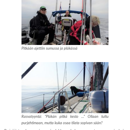
Pitkään ajettiin sumussa ja pläkässä
Rasvatyyntä: “Pläkän pitkä kesto …” Ollaan tultu
purjehtimaan, mutta kuka osaa tilata sopivan sään?