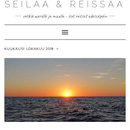
SEILAA & REISSAA
retkiä merellä ja maalla - isot reissut edessäpäin
Toggle
Navigation
KUUKAUSI:
LOKAKUU 2018