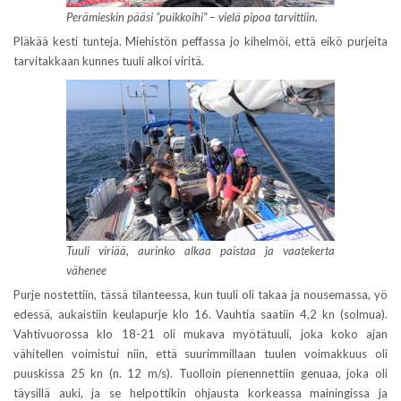
Perämieskin pääsi “puikkoihi” – vielä pipoa tarvittiin.
Pläkää kesti tunteja. Miehistön peffassa jo kihelmöi, että eikö purjeita
tarvitakkaan kunnes tuuli alkoi viritä.
Tuuli viriää, aurinko alkaa paistaa ja vaatekerta
vähenee
Purje nostettiin, tässä tilanteessa, kun tuuli oli takaa ja nousemassa, yö
edessä, aukaistiin keulapurje klo 16. Vauhtia saatiin 4,2 kn (solmua).
Vahtivuorossa klo 18-21 oli mukava myötätuuli, joka koko ajan
vähitellen voimistui niin, että suurimmillaan tuulen voimakkuus oli
puuskissa 25 kn (n. 12 m/s). Tuolloin pienennettiin genuaa, joka oli
täysillä auki, ja se helpottikin ohjausta korkeassa mainingissa ja