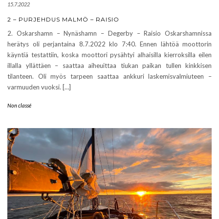
15.7.2022
2 – PURJEHDUS MALMÖ – RAISIO
2. Oskarshamn – Nynäshamn – Degerby – Raisio Oskarshamnissa
herätys oli perjantaina 8.7.2022 klo 7:40. Ennen lähtöä moottorin
käyntiä testattiin, koska moottori pysähtyi alhaisilla kierroksilla eilen
illalla yllättäen – saattaa aiheuittaa tiukan paikan tullen kinkkisen
tilanteen. Oli myös tarpeen saattaa ankkuri laskemisvalmiuteen –
varmuuden vuoksi. […]
Non classé