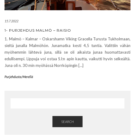
15.7.2022
1- PURJEHDUS MALMÖ – RAISIO
1. Malmö – Kalmar – Oskarshamn Viking Gracella Turusta Tukholmaan,
sieltä junalla Malmöhön. Junamatka kesti 4,5 tuntia. Valittiin vähän
myöhemmin lähtevä juna, sillä se oli aikaista junaa huomattavasti
edullisempi. Lippuja voi ostaa SJ:n apin kautta, vaikutti hyvin selkeältä.
Juna oli n. 30 min myöhässä Norrköpingin […]
Purjehdusta/Merellä
SEARCH