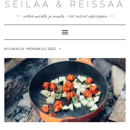
SEILAA & REISSAA
retkiä merellä ja maalla - isot reissut edessäpäin
Toggle
Navigation
KUUKAUSI:
HEINÄKUU 2022