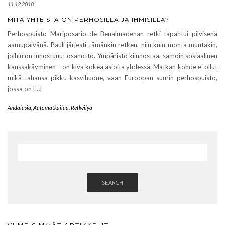
11.12.2018
MITÄ YHTEISTÄ ON PERHOSILLA JA IHMISILLÄ?
Perhospuisto Mariposario de Benalmadenan retki tapahtui pilvisenä
aamupäivänä. Pauli järjesti tämänkin retken, niin kuin monta muutakin,
joihin on innostunut osanotto. Ympäristö kiinnostaa, samoin sosiaalinen
kanssakäyminen – on kiva kokea asioita yhdessä. Matkan kohde ei ollut
mikä tahansa pikku kasvihuone, vaan Euroopan suurin perhospuisto,
jossa on […]
Andalusia
,
Automatkailua
,
Retkeilyä
SEARCH