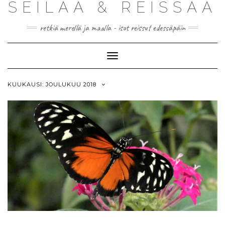
SEILAA & REISSAA
retkiä merellä ja maalla - isot reissut edessäpäin
Toggle
Navigation
KUUKAUSI:
JOULUKUU 2018