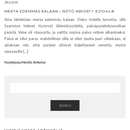
28.6.2018
MERTA EDEMMÄS KALAAN – NÖTÖ N59O57,1’ E21O44,8’
Aina lähdetään merta edemmäs kalaan. Onko todella tarvetta, sillä
Saariston helmet löytyvät lähietäisyydeltä, päiväpurjehdusmatkan
päästä. Vene oli stuuvattu, ja valittu sopiva päivä retken alkamiseksi.
Päivä ei ollut paras mahdollinen sillä ei ollut tuulta juuri ollenkaan, ei
ainakaan niin, että purjeet olisivat kuljettaneet venettä, mutta
seuraaville […]
Purjehdusta/Merellä
,
Retkeilyä
SEARCH