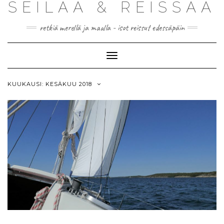
SEILAA & REISSAA
retkiä merellä ja maalla - isot reissut edessäpäin
Toggle
Navigation
KUUKAUSI:
KESÄKUU 2018