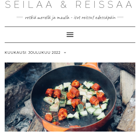
SEILAA & REISSAA
retkiä merellä ja maalla - isot reissut edessäpäin
Toggle
Navigation
KUUKAUSI:
JOULUKUU 2022