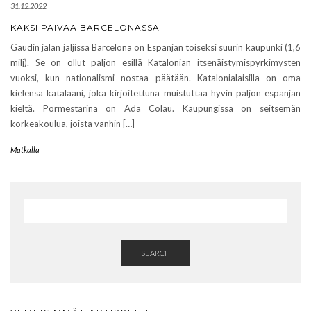
31.12.2022
KAKSI PÄIVÄÄ BARCELONASSA
Gaudin jalan jäljissä Barcelona on Espanjan toiseksi suurin kaupunki (1,6
milj). Se on ollut paljon esillä Katalonian itsenäistymispyrkimysten
vuoksi, kun nationalismi nostaa päätään. Katalonialaisilla on oma
kielensä katalaani, joka kirjoitettuna muistuttaa hyvin paljon espanjan
kieltä. Pormestarina on Ada Colau. Kaupungissa on seitsemän
korkeakoulua, joista vanhin […]
Matkalla
SEARCH