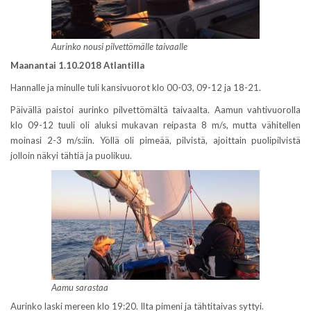
Aurinko nousi pilvettömälle taivaalle
Maanantai 1.10.2018 Atlantilla
Hannalle ja minulle tuli kansivuorot klo 00-03, 09-12 ja 18-21.
Päivällä paistoi aurinko pilvettömältä taivaalta. Aamun vahtivuorolla
klo 09-12 tuuli oli aluksi mukavan reipasta 8 m/s, mutta vähitellen
moinasi 2-3 m/s:iin. Yöllä oli pimeää, pilvistä, ajoittain puolipilvistä
jolloin näkyi tähtiä ja puolikuu.
Aamu sarastaa
Aurinko laski mereen klo 19:20. Ilta pimeni ja tähtitaivas syttyi.