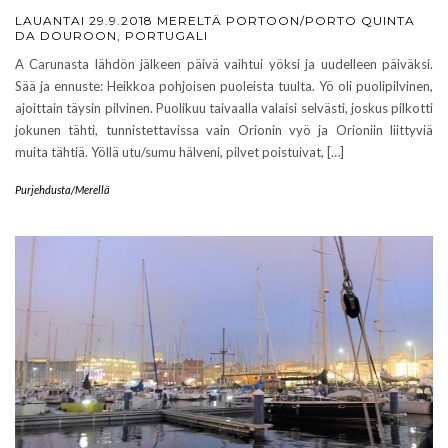
LAUANTAI 29.9.2018 MERELTÄ PORTOON/PORTO QUINTA
DA DOUROON, PORTUGALI
A Carunasta lähdön jälkeen päivä vaihtui yöksi ja uudelleen päiväksi.
Sää ja ennuste: Heikkoa pohjoisen puoleista tuulta. Yö oli puolipilvinen,
ajoittain täysin pilvinen. Puolikuu taivaalla valaisi selvästi, joskus pilkotti
jokunen tähti, tunnistettavissa vain Orionin vyö ja Orioniin liittyviä
muita tähtiä. Yöllä utu/sumu hälveni, pilvet poistuivat, […]
Purjehdusta/Merellä