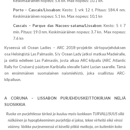
Keskimääräinen nopeus: 5.6 kn. Max nopeus: 10.1 kn.
Porto – Cascais/Lissabon:
Kesto: 1 vrk 12 t. Pituus: 184.4 nm.
Keskimääräinen nopeus: 5.1 kn. Max nopeus: 10,1 kn
Cascais – Parque das Nacoes-satama/Lissabon:
Kesto: 5 t 7
min. Pituus: 19.0 nm. Keskimääräinen nopeus: 3.7 kn. Max nopeus:
7.6 kn
Kyseessä oli Ocean Ladies – ARC 2018-projektin siirtopurjehduksen
osa Helsingistä Las Palmasiin. S/y Ocean Lady jatkoi matkaa Madeiralle,
ja sieltä edelleen Las Palmasiin, josta alkaa ARC-kilpailu (ARC Atlantic
Rally for Cruisers) päätyen Karibialla olevalle Saint Lucian saarelle. Tämä
on ensimmäinen suomalainen naismiehistö, joka osallistuu ARC-
kilpailuun.
A CORUNA – LISSABON PURJEHDUSKEITTOKIRJAN NELJÄ
SUOSIKKIA
Ruoka on purjehtiessa tärkeä ja kuuluu myös luokkaan TURVALLISUUS sillä
nälkäinen ja hypoglykeeminen purjehtija ei jaksa, tekee virheitä eikä vinssi
väänny. Vaikka purjeveneessä ei kävellä pitkiä matkoja, on kuitenkin koko