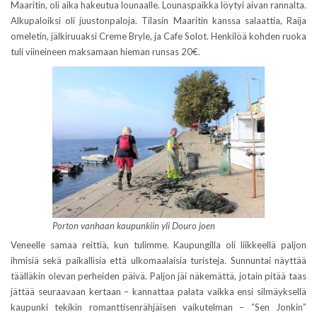
Maaritin, oli aika hakeutua lounaalle. Lounaspaikka löytyi aivan rannalta.
Alkupaloiksi oli juustonpaloja. Tilasin Maaritin kanssa salaattia, Raija
omeletin, jälkiruuaksi Creme Bryle, ja Cafe Solot. Henkilöä kohden ruoka
tuli viineineen maksamaan hieman runsas 20€.
Porton vanhaan kaupunkiin yli Douro joen
Veneelle samaa reittiä, kun tulimme. Kaupungilla oli liikkeellä paljon
ihmisiä sekä paikallisia että ulkomaalaisia turisteja. Sunnuntai näyttää
täälläkin olevan perheiden päivä. Paljon jäi näkemättä, jotain pitää taas
jättää seuraavaan kertaan – kannattaa palata vaikka ensi silmäyksellä
kaupunki tekikin romanttisenrähjäisen vaikutelman – “Sen Jonkin”