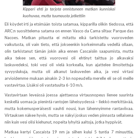
Kippari ehti jo tarjota onnistuneen matkan kunniskai
kuohuvaa, mutta tuumausta jatkettiin
Eli köydet irti ja etsimään toista satamaa, kipparilla olikin tiedossa, että
ARC:n suosittelema satama on ennen Vasco da Cama siltaa: Parque das
Nacoes. Matkan pituutta ei mitattu eikä tarkistettu vuoroveden
vaikutusta, oli vain tieto, että jokseenkin korkeimmalla vedellä ollaan,
olin tarkistanut tämän jokin aika ennen Cascaisiin saapumista, mutta
aika tekee sen, että vuorovesi oli ehtinyt taittua jo alkavaksi
laskuvedeksi, toki vesi oli vielä korkealla, kun ajattelee ilmoitettuja
syvyyslukuja, mutta oli alkanut laskuveden aika, ja vesi virtasi
arvioidemme mukaan ainakin 2-3 kn nopeudella merelle eli se oli meille
vastavirtaa. Lisäksi oli vastatuulta 6-10 m/s.
Vastavirtaan leveässä joessa ajettaessa virtausnopeus lienee suurinta
keskellä uomaa ja pienintä rantojen läheisyydessä – liekkö merkittävää,
mutta kokemusperäisesti vauhti nousi, kun lähennyimme rantaviivaa.
Virtauksen näkee hyvin, mutta se näkyi joskus veden pinnasta sellaisena
niin kuin vesi olisi kiehunut, nopeita lyhyitä aaltoja, jotka hyppivät.
Matkaa kertyi Cascaista 19 nm ja siihen kului 5 tuntia 7 minuuttia,