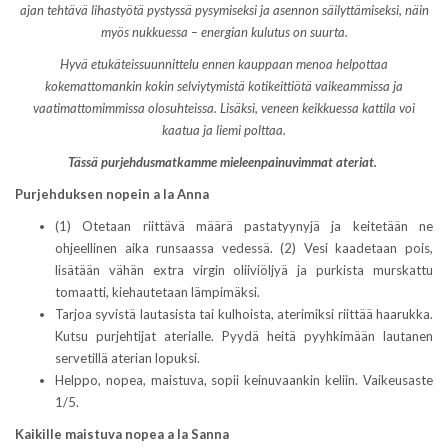
ajan tehtävä lihastyötä pystyssä pysymiseksi ja asennon säilyttämiseksi, näin
myös nukkuessa – energian kulutus on suurta.
Hyvä etukäteissuunnittelu ennen kauppaan menoa helpottaa
kokemattomankin kokin selviytymistä kotikeittiötä vaikeammissa ja
vaatimattomimmissa olosuhteissa. Lisäksi, veneen keikkuessa kattila voi
kaatua ja liemi polttaa.
Tässä purjehdusmatkamme mieleenpainuvimmat ateriat.
Purjehduksen nopein a la Anna
(1) Otetaan riittävä määrä pastatyynyjä ja keitetään ne
ohjeellinen aika runsaassa vedessä. (2) Vesi kaadetaan pois,
lisätään vähän extra virgin oliiviöljyä ja purkista murskattu
tomaatti, kiehautetaan lämpimäksi.
Tarjoa syvistä lautasista tai kulhoista, aterimiksi riittää haarukka.
Kutsu purjehtijat aterialle. Pyydä heitä pyyhkimään lautanen
servetillä aterian lopuksi.
Helppo, nopea, maistuva, sopii keinuvaankin keliin. Vaikeusaste
1/5.
Kaikille maistuva nopea a la Sanna