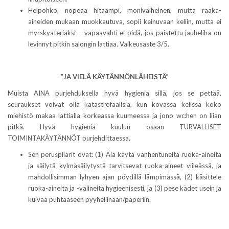
Helpohko, nopeaa hitaampi, monivaiheinen, mutta raaka-
aineiden mukaan muokkautuva, sopii keinuvaan keliin, mutta ei
myrskyateriaksi – vapaavahti ei pidä, jos paistettu jauheliha on
levinnyt pitkin salongin lattiaa. Vaikeusaste 3/5.
”JA VIELÄ KÄYTÄNNÖNLÄHEISTÄ”
Muista AINA purjehduksella hyvä hygienia sillä, jos se pettää,
seuraukset voivat olla katastrofaalisia, kun kovassa kelissä koko
miehistö makaa lattialla korkeassa kuumeessa ja jono wc:hen on liian
pitkä. Hyvä hygienia kuuluu osaan TURVALLISET
TOIMINTAKÄYTÄNNÖT purjehdittaessa.
Sen peruspilarit ovat: (1) Älä käytä vanhentuneita ruoka-aineita
ja säilytä kylmäsäilytystä tarvitsevat ruoka-aineet viileässä, ja
mahdollisimman lyhyen ajan pöydillä lämpimässä, (2) käsittele
ruoka-aineita ja -välineitä hygieenisesti, ja (3) pese kädet usein ja
kuivaa puhtaaseen pyyheliinaan/paperiin.