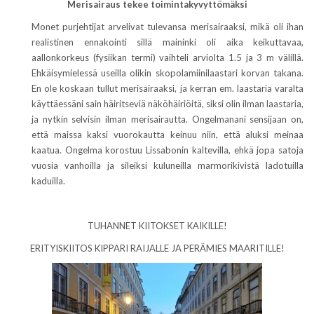
Merisairaus tekee toimintakyvyttömäksi
Monet purjehtijat arvelivat tulevansa merisairaaksi, mikä oli ihan
realistinen ennakointi sillä maininki oli aika keikuttavaa,
aallonkorkeus (fysiikan termi) vaihteli arviolta 1.5 ja 3 m välillä.
Ehkäisymielessä useilla olikin skopolamiinilaastari korvan takana.
En ole koskaan tullut merisairaaksi, ja kerran em. laastaria varalta
käyttäessäni sain häiritseviä näköhäiriöitä, siksi olin ilman laastaria,
ja nytkin selvisin ilman merisairautta. Ongelmanani sensijaan on,
että maissa kaksi vuorokautta keinuu niin, että aluksi meinaa
kaatua. Ongelma korostuu Lissabonin kaltevilla, ehkä jopa satoja
vuosia vanhoilla ja sileiksi kuluneilla marmorikivistä ladotuilla
kaduilla.
TUHANNET KIITOKSET KAIKILLE!
ERITYISKIITOS KIPPARI RAIJALLE JA PERÄMIES MAARITILLE!