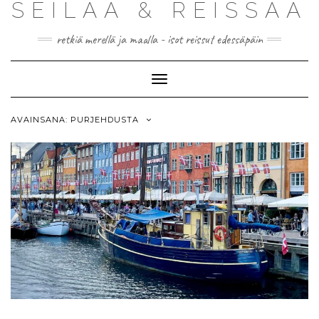
SEILAA & REISSAA
retkiä merellä ja maalla - isot reissut edessäpäin
Toggle
Navigation
AVAINSANA:
PURJEHDUSTA