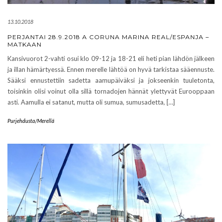
13.10.2018
PERJANTAI 28.9.2018 A CORUNA MARINA REAL/ESPANJA –
MATKAAN
Kansivuorot 2-vahti osui klo 09-12 ja 18-21 eli heti pian lähdön jälkeen
ja illan hämärtyessä. Ennen merelle lähtöä on hyvä tarkistaa sääennuste.
Sääksi ennustettiin sadetta aamupäiväksi ja jokseenkin tuuletonta,
toisinkin olisi voinut olla sillä tornadojen hännät ylettyvät Eurooppaan
asti. Aamulla ei satanut, mutta oli sumua, sumusadetta, […]
Purjehdusta/Merellä