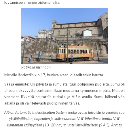
löytämiseen menee pidempi aika.
Ratikalla mennään
Merelle lähdettiin klo 17, bunkrauksen, dieselitankin kautta.
Sää ja ennuste: Oli pilvistä ja sumuista, tuuli pohjoisen puolelta. Sumu oli
tiheää, näkyvyyttä parhaimmillaan muutama kymmenen metriä. Muiden
veneiden liikkeitä seurattiin tutkalla ja AIS:n avulla. Sumu hälveni yön
aikana ja oli vaihtelevasti puolipilvinen taivas.
AIS on Automatic Indentification System, jonka avulla laivoista ja veneistä saa
yksilöintitiedon, nopeuden ja kulkusuunnan
VHF lähettimen kautta VHF
kantaman etäisyydeltä (10–20 nm) tai satelliittivälitteisesti (S-AIS). Arvata