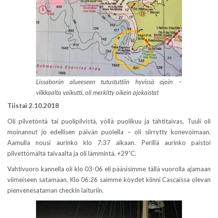
Lissabonin alueeseen tutustuttiin hyvissä ajoin –
vilkkaalta vaikutti, oli merkitty oikein ajokaistat
Tiistai 2.10.2018
Oli pilvetöntä tai puolipilvistä, yöllä puolikuu ja tähtitaivas. Tuuli oli
moinannut jo edellisen päivän puolella – oli siirrytty konevoimaan.
Aamulla nousi aurinko klo 7:37 aikaan. Perillä aurinko paistoi
pilvettömältä taivaalta ja oli lämmintä, +29˚C.
Vahtivuoro kannella oli klo 03-06 eli pääsisimme tällä vuorolla ajamaan
viimeiseen satamaan. Klo 06:26 saimme köydet kiinni Cascaissa olevan
pienvenesataman checkin laituriin.