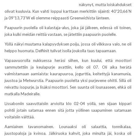
näkynyt, mutta loiskahdukset
olivat kuuluvia. Kun vahti loppui karttaan merkittiin sijainti: 40˚20,66’N
ja 09˚13,73’W eli olemme reippaasti Greenwichista länteen.
Paapuurin puolella oli kalastaja-alus, joka jäi jälkeen, edessä oli toinen,
joka kulki meidän reittiä vastaan, se jätettiin paapuurin puolelle.
Yöllä näkyi muutama kalapyydyksen poiju, jossa oli vilkkuva valo, ne oli
helppo huomata. Delfiinit tulivat isolla joukolla taas tapaamaan.
Vapaavuorolla nukkuessa heräsi siihen, kun kuului, että moottori
sammutettiin ja keulapurje avattiin, kello oli 07. Oli aika herätä
valmistamaan aamiaista: kaurapuuroa, jogurttia, keitettyjä kanamunia,
juustoa ja Metwurstia. Paapuurin puolelta yksi purjevene ohitti. Sillä oli
reivattu isopurje, ja lisäksi moottori. Sen suunta oli lounaaseen, ehkä oli
matkalla Madeiralle.
Lissaboniin saavuttaisiin arviolta klo 02-04 yöllä, sen sijaan kippari
pohtii jotain satamaa ennen sitä jotta yöllinen saapuminen satamaan
voitaisiin välttää.
Aamiainen tavanomainen. Lounaaksi oli salaattia, tonnikalaa,
juustopaloja ja kvinoa. Jälkiruoka kahvit, joka minulta jäi, koska oli