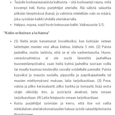
Tarjoile korkeareunaisista kulhoista – sitä korkeampi reuna, mitä
kovempi keli. Kutsu purjehtijat aterialle. Älä säilytä salaattia
pitkään lämpimässä (kana), ja valmista mielellään vain se määrä,
joka syödään kaikki yhdellä ateriakerralla.
Helppo, nopea, sopii hyvin keinuvaan keliin. Vaikeusaste 1/5.
”Kokin erikoinen a la Hanna”
(1) Keitä ensin kanamunat kovahkoiksi, kun kylmään veteen
laitettujen munien vesi alkaa kiehua, kiehuta 5 min. (2) Paista
jauheliha, mutta tarkista, että se ei ole vanhentunutta. Huom,
veneolosuhteissa ei ole syytä lämmittä jauhelihaa
huoneenlämpöiseksi, vaan heitä kylmä jauheliha suoraan voilla
tai muulla kuumaa kestävällä rasvalla voidellulle pannulle. Paista
kypsäksi ja mausta suolalla, pippurilla ja paprikajauheella tai
muuten mieltymyksesi mukaan, laita tarjoiluastiaan. (3) Pese,
valuta ja pilko keräsalaatti, pilko kurkku ja tomaatti, lisää extra
virgin oliiviöljy tms. ja pyöräytä ainekset, laita omaan
tarjoiluastiaan. (4) Laita fetajuusto omaan tarjoiluastiaan.
Kutsu purjehtijat syömään ja kerro, että itse voi valita
minkälaisen ateriakokonaisuuden haluaa syödä salaattipitoisesta
lihapitoiseen.