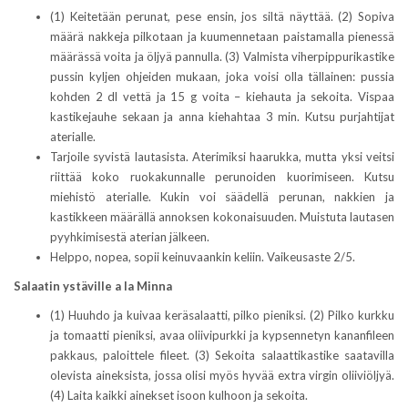
(1) Keitetään perunat, pese ensin, jos siltä näyttää. (2) Sopiva
määrä nakkeja pilkotaan ja kuumennetaan paistamalla pienessä
määrässä voita ja öljyä pannulla. (3) Valmista viherpippurikastike
pussin kyljen ohjeiden mukaan, joka voisi olla tällainen: pussia
kohden 2 dl vettä ja 15 g voita – kiehauta ja sekoita. Vispaa
kastikejauhe sekaan ja anna kiehahtaa 3 min. Kutsu purjahtijat
aterialle.
Tarjoile syvistä lautasista. Aterimiksi haarukka, mutta yksi veitsi
riittää koko ruokakunnalle perunoiden kuorimiseen. Kutsu
miehistö aterialle. Kukin voi säädellä perunan, nakkien ja
kastikkeen määrällä annoksen kokonaisuuden. Muistuta lautasen
pyyhkimisestä aterian jälkeen.
Helppo, nopea, sopii keinuvaankin keliin. Vaikeusaste 2/5.
Salaatin ystäville a la Minna
(1) Huuhdo ja kuivaa keräsalaatti, pilko pieniksi. (2) Pilko kurkku
ja tomaatti pieniksi, avaa oliivipurkki ja kypsennetyn kananfileen
pakkaus, paloittele fileet. (3) Sekoita salaattikastike saatavilla
olevista aineksista, jossa olisi myös hyvää extra virgin oliiviöljyä.
(4) Laita kaikki ainekset isoon kulhoon ja sekoita.