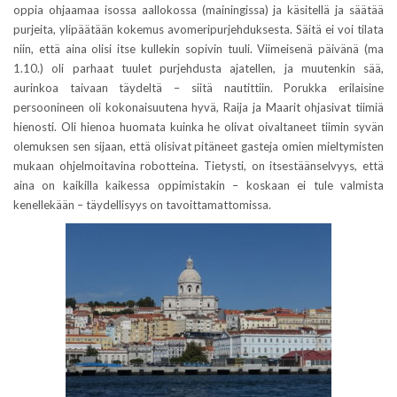
oppia ohjaamaa isossa aallokossa (mainingissa) ja käsitellä ja säätää
purjeita, ylipäätään kokemus avomeripurjehduksesta. Säitä ei voi tilata
niin, että aina olisi itse kullekin sopivin tuuli. Viimeisenä päivänä (ma
1.10.) oli parhaat tuulet purjehdusta ajatellen, ja muutenkin sää,
aurinkoa taivaan täydeltä – siitä nautittiin. Porukka erilaisine
persoonineen oli kokonaisuutena hyvä, Raija ja Maarit ohjasivat tiimiä
hienosti. Oli hienoa huomata kuinka he olivat oivaltaneet tiimin syvän
olemuksen sen sijaan, että olisivat pitäneet gasteja omien mieltymisten
mukaan ohjelmoitavina robotteina. Tietysti, on itsestäänselvyys, että
aina on kaikilla kaikessa oppimistakin – koskaan ei tule valmista
kenellekään – täydellisyys on tavoittamattomissa.