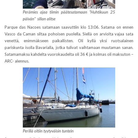
Perämies ajaa tiimin päätesatamaan ”Huhtikuun 25
päivän” sillan alitse
Parque das Nacoes satamaan saavuttiin klo 13:06. Satama on ennen
Vasco da Caman siltaa pohoisen puolella. Siellä on arviolta vajaa sata
venettä, enimmäkseen paikallisten. Oli kyllä yksi ruotsalainen
pariskunta isolla Bavarialla, jotka tulivat vaihtamaan muutaman sanan.
Satamamaksu kahdelta vuorokaudelta oli 36 € ja kolmas oli maksuton –
ARC- alennus.
Perillä oltiin tyytyväisin tuntein