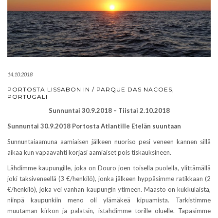
14.10.2018
PORTOSTA LISSABONIIN / PARQUE DAS NACOES,
PORTUGALI
Sunnuntai 30.9.2018 – Tiistai 2.10.2018
Sunnuntai 30.9.2018 Portosta Atlantille Etelän suuntaan
Sunnuntaiaamuna aamiaisen jälkeen nuoriso pesi veneen kannen sillä
aikaa kun vapaavahti korjasi aamiaiset pois tiskauksineen.
Lähdimme kaupungille, joka on Douro joen toisella puolella, ylittämällä
joki taksiveneellä (3 €/henkilö), jonka jälkeen hyppäsimme ratikkaan (2
€/henkilö), joka vei vanhan kaupungin ytimeen. Maasto on kukkulaista,
niinpä kaupunkiin meno oli ylämäkeä kipuamista. Tarkistimme
muutaman kirkon ja palatsin, istahdimme torille oluelle. Tapasimme