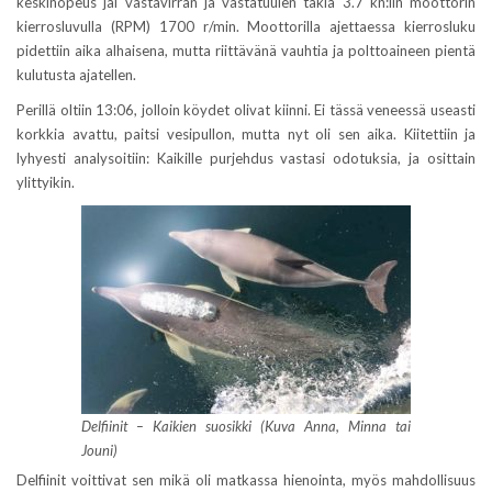
keskinopeus jäi vastavirran ja vastatuulen takia 3.7 kn:iin moottorin
kierrosluvulla (RPM) 1700 r/min. Moottorilla ajettaessa kierrosluku
pidettiin aika alhaisena, mutta riittävänä vauhtia ja polttoaineen pientä
kulutusta ajatellen.
Perillä oltiin 13:06, jolloin köydet olivat kiinni. Ei tässä veneessä useasti
korkkia avattu, paitsi vesipullon, mutta nyt oli sen aika. Kiitettiin ja
lyhyesti analysoitiin: Kaikille purjehdus vastasi odotuksia, ja osittain
ylittyikin.
Delfiinit – Kaikien suosikki (Kuva Anna, Minna tai
Jouni)
Delfiinit voittivat sen mikä oli matkassa hienointa, myös mahdollisuus