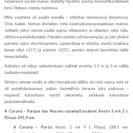
Satamassa syötiin lounas. Keitetty täytetty pastaa tomaattikastikkeen
kera. Helppo, nopea, maistuva.
Mitä vaatteita oli päällä merellä – oltiinhan lämpimässä ilmastossa.
Öisin kaikki, hieman liioitellen, mitä käsimatkatavaralaukkuun mahtui.
Joillakin näkyi olevan päällä paksu villapusero ja villapipo sekä reilu,
offshore purjehdustakki. Päivällä vaatetus oli kevyempää, ja vain yhtenä
päivänä näkyi shortsivaatetus. Lämpötiloja ei mitattu, mutta yöaikana
lienee ollut +15˚C ja päivisin +20˚C, aurinko tietysti lämmittää näillä
leveysasteilla.
Aallokko oli reilua, aallonkorkeus vaihteli arviolta 1.5 m ja 3 m välillä
(aallokko+maininki).
Siisteys veneen sisällä ei ollut tuunauksen jäljiltä, tai voisi sanoa, että se
oli purjehdustuunaus: paljon tarpeellista tavaraa joka paikassa –
nopeasti katsottuna näytti sekaiselta, tarkkaan katsottuna
järjestelmälliseltä.
A Coruna – Parque das Nacoes-satama/Lissabon: Kesto 3 vrk 2 t.
Pituus 391.9 nm
A Coruna – Porto:
Kesto: 1 vrk 9 t. Pituus: 188.5 nm.