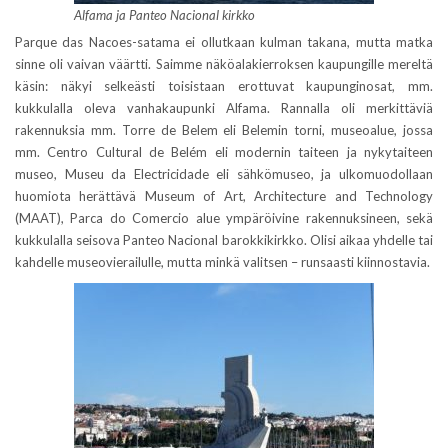
Alfama ja Panteo Nacional kirkko
Parque das Nacoes-satama ei ollutkaan kulman takana, mutta matka
sinne oli vaivan väärtti. Saimme näköalakierroksen kaupungille mereltä
käsin: näkyi selkeästi toisistaan erottuvat kaupunginosat, mm.
kukkulalla oleva vanhakaupunki Alfama. Rannalla oli merkittäviä
rakennuksia mm. Torre de Belem eli Belemin torni, museoalue, jossa
mm. Centro Cultural de Belém eli modernin taiteen ja nykytaiteen
museo, Museu da Electricidade eli sähkömuseo, ja ulkomuodollaan
huomiota herättävä Museum of Art, Architecture and Technology
(MAAT), Parca do Comercio alue ympäröivine rakennuksineen, sekä
kukkulalla seisova Panteo Nacional barokkikirkko. Olisi aikaa yhdelle tai
kahdelle museovierailulle, mutta minkä valitsen – runsaasti kiinnostavia.