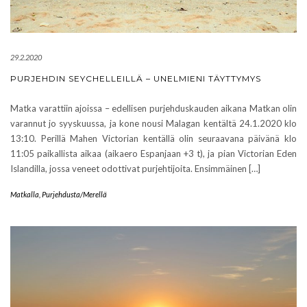
29.2.2020
PURJEHDIN SEYCHELLEILLÄ – UNELMIENI TÄYTTYMYS
Matka varattiin ajoissa – edellisen purjehduskauden aikana Matkan olin
varannut jo syyskuussa, ja kone nousi Malagan kentältä 24.1.2020 klo
13:10. Perillä Mahen Victorian kentällä olin seuraavana päivänä klo
11:05 paikallista aikaa (aikaero Espanjaan +3 t), ja pian Victorian Eden
Islandilla, jossa veneet odottivat purjehtijoita. Ensimmäinen […]
Matkalla
,
Purjehdusta/Merellä