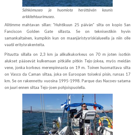
Sähkömuseo ja huomiota herättävän kaunis
arkkitehtuurimuseo.
Alitimme mahtavan sillan: ”Huhtikuun 25 päivän” silta on kopio San
Fanciscon Golden Gate sillasta. Se on teknisestikin hyvin
samankaltainen, kumpikin kun on maanjäristysriskialueella ja niin olle
vaatii erityisrakenteita.
Pituutta sillalla on 2,3 km ja alikulkukorkeus on 70 m joten isotkin
alukset pääsevät kulkemaan pitkälle pitkin Tejo-jokea, myös meidän
vene, jonka korkeus merenpinnasta on 19 m. Toinen huomattava silta
on Vasco da Caman siltaa, joka on Euroopan toiseksi pisin, runsas 17
km. Se on rakennettu vuosina 1995-1998. Parque das Nacoes-satama
on juuri ennen siltaa Tejo-joen pohjoispuolella.