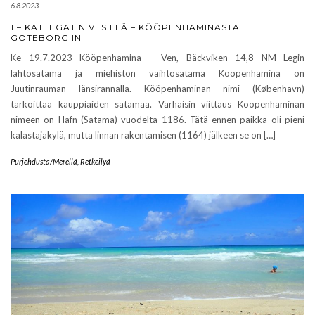
6.8.2023
1 – KATTEGATIN VESILLÄ – KÖÖPENHAMINASTA
GÖTEBORGIIN
Ke 19.7.2023 Kööpenhamina – Ven, Bäckviken 14,8 NM Legin
lähtösatama ja miehistön vaihtosatama Kööpenhamina on
Juutinrauman länsirannalla. Kööpenhaminan nimi (København)
tarkoittaa kauppiaiden satamaa. Varhaisin viittaus Kööpenhaminan
nimeen on Hafn (Satama) vuodelta 1186. Tätä ennen paikka oli pieni
kalastajakylä, mutta linnan rakentamisen (1164) jälkeen se on […]
Purjehdusta/Merellä
,
Retkeilyä