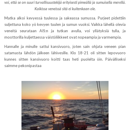
voi, että se on suuri turvallisuustekijä erityisesti pimeällä ja sumuisella merellä.
Kaikissa veneissä sitä ei kuitenkaan ole.
Matka alkoi kevyessä tuulessa ja sakeassa sumussa. Purjeet pidettiin
suljettuna koko yö kevyen tuulen ja sumun vuoksi. Vaikka lähellä olevia
veneitä seurataan AIS:n ja tutkan avulla, voi yllätyksiä tulla, ja
moottorilla kuljettaessa väistöliikkeet ovat nopeampia ja varmempia.
Hannalle ja minulle sattui kansivuoro, joten sain ohjata veneen pian
satamasta lähdön jälkeen lähivesille. Klo 18-21 oli sitten lepovuoro
kunnes sitten kansivuoro koitti taas heti puolelta öin. Päivälliseksi
saimme pekonipastaa