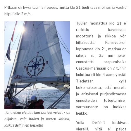
Pitkään oli hyvä tuuli ja nopeus, mutta klo 21 tuuli taas moinasi ja vauhti
hiipui alle 2 m/s.
Tuulen moinattua klo 21 ei
raskittu käynnistää
moottoria ja rikkoa yön
hiljaisuutta. Kansivuoron
loppuessa klo 21, matkaa on
jäljellä n. 35 nm joten
ennustettu saapumisaika
Cascais-marinaan on 7 tunnin
kuluttua eli klo 4 aamuyöstä!
Tiedetään kyllä
kokemuksesta, että merellä
ja erityisesti purjehdittaessa
ennusteiden toteutumisen
varmuusaste on luokkaa
Ilon hetkiä elettiin, kun purjeet veivät – oli
heikko.
hiljaista, vain tuulen ja meren kohina,
Yöllä Delfiinit loiskivat
joskus delfiinien loisketta
vierellä, niitä ei paljoa