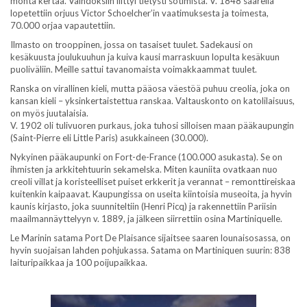
monta kertaa. Vaihdoksiin liittyi tietysti sotimista. V. 1848 saarella
lopetettiin orjuus Victor Schoelcher’in vaatimuksesta ja toimesta,
70.000 orjaa vapautettiin.
Ilmasto on trooppinen, jossa on tasaiset tuulet. Sadekausi on
kesäkuusta joulukuuhun ja kuiva kausi marraskuun lopulta kesäkuun
puoliväliin. Meille sattui tavanomaista voimakkaammat tuulet.
Ranska on virallinen kieli, mutta pääosa väestöä puhuu creolia, joka on
kansan kieli – yksinkertaistettua ranskaa. Valtauskonto on katolilaisuus,
on myös juutalaisia.
V. 1902 oli tulivuoren purkaus, joka tuhosi silloisen maan pääkaupungin
(Saint-Pierre eli Little Paris) asukkaineen (30.000).
Nykyinen pääkaupunki on Fort-de-France (100.000 asukasta). Se on
ihmisten ja arkkitehtuurin sekamelska. Miten kauniita ovatkaan nuo
creoli villat ja koristeelliset puiset erkkerit ja verannat – remonttireiskaa
kuitenkin kaipaavat. Kaupungissa on useita kiintoisia museoita, ja hyvin
kaunis kirjasto, joka suunniteltiin (Henri Picq) ja rakennettiin Pariisin
maailmannäyttelyyn v. 1889, ja jälkeen siirrettiin osina Martiniquelle.
Le Marinin satama Port De Plaisance sijaitsee saaren lounaisosassa, on
hyvin suojaisan lahden pohjukassa. Satama on Martiniquen suurin: 838
laituripaikkaa ja 100 poijupaikkaa.