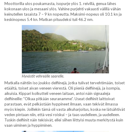
Moottorilla ulos poukamasta, isopurje ylös 1. reivillä, genua lähes
kokonaan ulos ja mesaani ylös. Vahine purjehti vakaasti välillä vähän
keinutellen tasaista 7 – 9 kn nopeutta. Maksimi-nopeus oli 10.1 kn ja
keskinopeus 5.4 kn. Matkan pituudeksi tuli 46.2 nm.
Hyvästit vehreälle saarelle.
Matkalla nähtiin iso joukko delfiinejä, jotka tulivat tervehtimään, toiset
etäältä, toiset aivan veneen vierestä. Oli pieniä delfiinejä, ja isompia,
aikuisia. Kippari kolkutteli veneen laitaan, antoi näin signaaleja
delfiineille: ”Olkaa pitkään seuranamme”. Useat delfiinit laittoivat
parastaan, evät pelkästään hyppineet ilmaan, vaan tekivät ilmassa
myös kiepin. Joillekin tämä oli vasta alkuharjoitus, koska ne lätsähtivät
veden pintaan niin, että vesi roiskui – ja taas uudelleen, ja uudelleen.
Tuskin delfiinit näin tekisivät, ellei siihen liittyisi muuta merkitystä kuin
vaan uiminen ja hyppiminen.