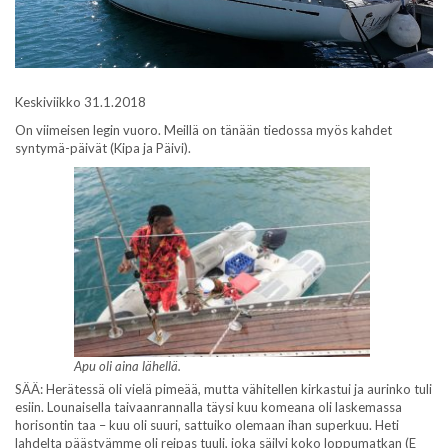
Keskiviikko 31.1.2018
On viimeisen legin vuoro. Meillä on tänään tiedossa myös kahdet
syntymä-päivät (Kipa ja Päivi).
Apu oli aina lähellä.
SÄÄ: Herätessä oli vielä pimeää, mutta vähitellen kirkastui ja aurinko tuli
esiin. Lounaisella taivaanrannalla täysi kuu komeana oli laskemassa
horisontin taa – kuu oli suuri, sattuiko olemaan ihan superkuu. Heti
lahdelta päästyämme oli reipas tuuli, joka säilyi koko loppumatkan (E