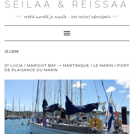
SEILAA & REISSAA
retkiä merellä ja maalla - isot reissut edessäpäin
Toggle
Navigation
31.1.2018
ST LUCIA / MARIGOT BAY -> MARTINIQUE / LE MARIN / PORT
DE PLAISANCE DU MARIN