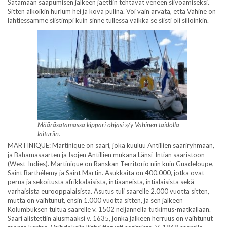
Satamaan saapumisen jälkeen jaettiin tehtävät veneen siivoamiseksi.
Sitten alkoikin hurlum hei ja kova pulina. Voi vain arvata, että Vahine on
lähtiessämme siistimpi kuin sinne tullessa vaikka se siisti oli silloinkin.
Määräsatamassa kippari ohjasi s/y Vahinen taidolla
laituriin.
MARTINIQUE: Martinique on saari, joka kuuluu Antillien saariryhmään,
ja Bahamasaarten ja Isojen Antillien mukana Länsi-Intian saaristoon
(West-Indies). Martinique on Ranskan Territorio niin kuin Guadeloupe,
Saint Barthélemy ja Saint Martin. Asukkaita on 400.000, jotka ovat
perua ja sekoitusta afrikkalaisista, intiaaneista, intialaisista sekä
varhaisista eurooppalaisista. Asutus tuli saarelle 2.000 vuotta sitten,
mutta on vaihtunut, ensin 1.000 vuotta sitten, ja sen jälkeen
Kolumbuksen tultua saarelle v. 1502 neljännellä tutkimus-matkallaan.
Saari alistettiin alusmaaksi v. 1635, jonka jälkeen herruus on vaihtunut