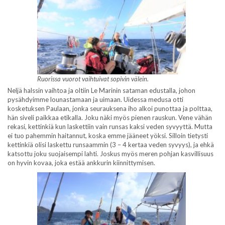
Ruorissa vuorot vaihtuivat sopivin välein.
Neljä halssin vaihtoa ja oltiin Le Marinin sataman edustalla, johon
pysähdyimme lounastamaan ja uimaan. Uidessa medusa otti
kosketuksen Paulaan, jonka seurauksena iho alkoi punottaa ja polttaa,
hän siveli paikkaa etikalla. Joku näki myös pienen rauskun. Vene vähän
rekasi, kettinkiä kun laskettiin vain runsas kaksi veden syvyyttä. Mutta
ei tuo pahemmin haitannut, koska emme jääneet yöksi. Silloin tietysti
kettinkiä olisi laskettu runsaammin (3 – 4 kertaa veden syvyys), ja ehkä
katsottu joku suojaisempi lahti. Joskus myös meren pohjan kasvillisuus
on hyvin kovaa, joka estää ankkurin kiinnittymisen.