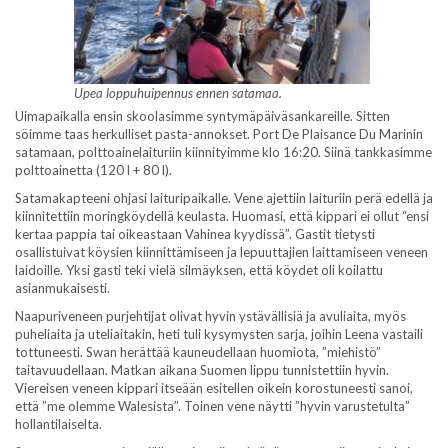
Upea loppuhuipennus ennen satamaa.
Uimapaikalla ensin skoolasimme syntymäpäiväsankareille. Sitten
söimme taas herkulliset pasta-annokset. Port De Plaisance Du Marinin
satamaan, polttoainelaituriin kiinnityimme klo 16:20. Siinä tankkasimme
polttoainetta (120 l + 80 l).
Satamakapteeni ohjasi laituripaikalle. Vene ajettiin laituriin perä edellä ja
kiinnitettiin moringköydellä keulasta. Huomasi, että kippari ei ollut “ensi
kertaa pappia tai oikeastaan Vahinea kyydissä”. Gastit tietysti
osallistuivat köysien kiinnittämiseen ja lepuuttajien laittamiseen veneen
laidoille. Yksi gasti teki vielä silmäyksen, että köydet oli koilattu
asianmukaisesti.
Naapuriveneen purjehtijat olivat hyvin ystävällisiä ja avuliaita, myös
puheliaita ja uteliaitakin, heti tuli kysymysten sarja, joihin Leena vastaili
tottuneesti. Swan herättää kauneudellaan huomiota, ”miehistö”
taitavuudellaan. Matkan aikana Suomen lippu tunnistettiin hyvin.
Viereisen veneen kippari itseään esitellen oikein korostuneesti sanoi,
että ”me olemme Walesista”. Toinen vene näytti ”hyvin varustetulta”
hollantilaiselta.