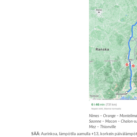
Nimes – Orange – Montelimar 
Saonne – Macon – Chalon-su
Mez – Thionville
SÄÄ
: Aurinkoa, lämpötila aamulla +13, korkein päivälämpöti