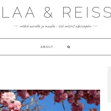
ILAA & REIS
retkiä merellä ja maalla - isot reissut edessäpäin
ABOUT