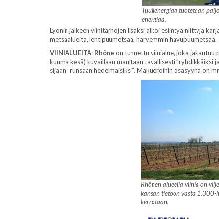
Tuulienergiaa tuotetaan palj
energiaa.
Lyonin jälkeen viinitarhojen lisäksi alkoi esiintyä niittyjä ka
metsäalueita, lehtipuumetsää, harvemmin havupuumetsää. Puis
VIINIALUEITA
:
Rhône
on tunnettu viinialue, joka jakautuu p
kuuma kesä) kuvaillaan maultaan tavallisesti ”ryhdikkäiksi ja 
sijaan ”runsaan hedelmäisiksi”. Makueroihin osasyynä on mm.
Rhônen alueella viiniä on viljel
kansan tietoon vasta 1.300-lu
kerrotaan.