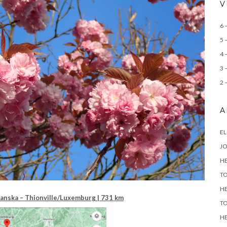
V
6 
5 
4 
3 
2 
A
E
J
H
T
H
anska – Thionville/Luxemburg | 731 km
T
H