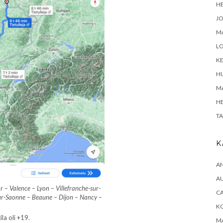
H
J
M
L
K
H
MA
H
T
K
A
A
– Valence – Lyon – Villefranche-sur-
CA
r-Saonne – Beaune – Dijon – Nancy –
K
la oli +19.
M