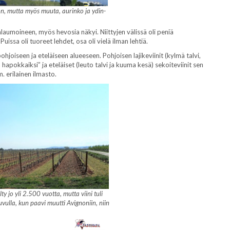
on, mutta myös muuta, aurinko ja ydin-
rjalaumoineen, myös hevosia näkyi. Niittyjen välissä oli peniä
sa oli tuoreet lehdet, osa oli vielä ilman lehtiä.
ohjoiseen ja eteläiseen alueeseen. Pohjoisen lajikeviinit (kylmä talvi,
hapokkaiksi” ja eteläiset (leuto talvi ja kuuma kesä) sekoiteviinit sen
 erilainen ilmasto.
ty jo yli 2.500 vuotta, mutta viini tuli
vulla, kun paavi muutti Avignoniin, niin