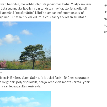
tivät, he töihin, me kohti Pohjoista ja Suomen kotia. Yllätyksekseni
N
stä suunnasta. Epäilyn voin tarkistaa navigaattorista, joita oli
NE
distelmänä ”pettämätön”. Lähdin ajamaan epähuomiossa siinä
ohjoinen. Ei hätää, 15 km kuluttua voi kääntyä oikeaan suuntaan.
N
P
RE
va.
i: ensin
Rhône
, sitten
Saône
, ja lopuksi
Reini
. Rhônea seurataan
n Avignonin pohjoispuolella, sen jälkeen vielä monta kertaa Lyonin
 vaan leveä ja uljas vesiväylä.