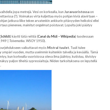
aihdella jopa metrejä. Vesi on korkealla, kun
Juravuoristossa
on
jettavissa (?). Voimakas virta kuljettaa myös pohjan kiviä alavirtaan –
hjan jatkuva liike tekee arvatenkin ankkurin pitävyyden heikoksi ellei
virtaus pienenee, mainitut ongelmat poistuvat. Lopulta joki päätyy
Schildt
) käytti tätä reittiä (
Canal du Midi – Wikipedia
) tuodessaan
 1949 |
Toivematka
. WSOY 1950).
ä, purjehdukseen vaikuttavat myös
Mistral tuulet
. Tuuli tulee
tyy ympäri vuoden, mutta useimmin kuitenkin talvella ja keväällä. Tämä
yntyy, kun korkealla vuoristossa oleva ilma jäähtyy, kutistuu, tiivistyy
äkyy paljon tiheitä sypressiaitoja. Niiden tarkoituksena on lepytellä
.