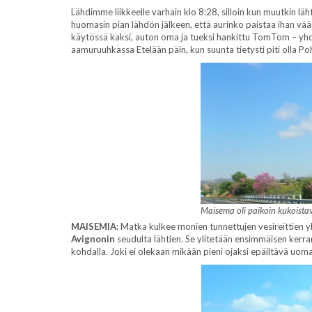
Lähdimme liikkeelle varhain klo 8:28, silloin kun muutkin läh
huomasin pian lähdön jälkeen, että aurinko paistaa ihan väärä
käytössä kaksi, auton oma ja tueksi hankittu TomTom – yh
aamuruuhkassa Etelään päin, kun suunta tietysti piti olla P
Maisema oli paikoin kukoista
MAISEMIA
: Matka kulkee monien tunnettujen vesireittien yl
Avignonin
seudulta lähtien. Se ylitetään ensimmäisen kerra
kohdalla. Joki ei olekaan mikään pieni ojaksi epäiltävä uoma,