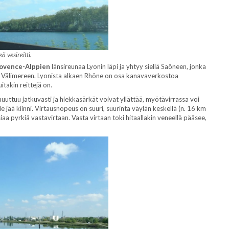
 vesireitti.
ovence-Alppien
länsireunaa Lyonin läpi ja yhtyy siellä Saôneen, jonka
a Välimereen. Lyonista alkaen Rhône on osa kanavaverkostoa
takin reittejä on.
uttuu jatkuvasti ja hiekkasärkät voivat yllättää, myötävirrassa voi
le jää kiinni. Virtausnopeus on suuri, suurinta väylän keskellä (n. 16 km
asiaa pyrkiä vastavirtaan. Vasta virtaan toki hitaallakin veneellä pääsee,