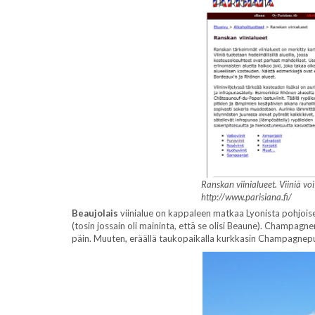
Ranskan viinialueet. Viiniä vo
http://www.parisiana.fi/
Beaujolais
viinialue on kappaleen matkaa Lyonista pohjois
(tosin jossain oli maininta, että se olisi Beaune). Champagne
päin. Muuten, eräällä taukopaikalla kurkkasin Champagnepul