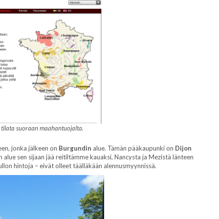
i tilata suoraan maahantuojalta.
een, jonka jälkeen on
Burgundin
alue. Tämän pääkaupunki on
Dijon
n alue sen sijaan jää reitiltämme kauaksi, Nancysta ja Mezistä länteen
lon hintoja – eivät olleet täälläkään alennusmyynnissä.