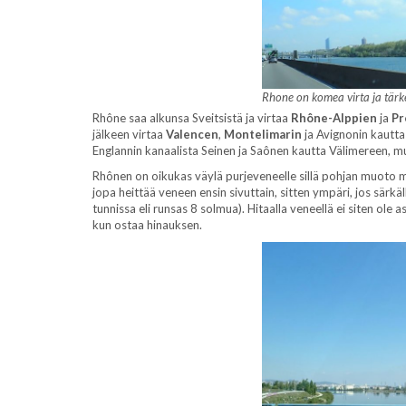
Rhone on komea virta ja tärkeä
Rhône saa alkunsa Sveitsistä ja virtaa
Rhône-Alppien
ja
Pr
jälkeen virtaa
Valencen
,
Montelimarin
ja Avignonin kautt
Englannin kanaalista Seinen ja Saônen kautta Välimereen, mui
Rhônen on oikukas väylä purjeveneelle sillä pohjan muoto mu
jopa heittää veneen ensin sivuttain, sitten ympäri, jos särkäl
tunnissa eli runsas 8 solmua). Hitaalla veneellä ei siten ole 
kun ostaa hinauksen.