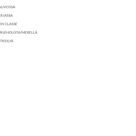
AUVOSSA
RJASSA
ON CLASSÉ
URJEHDUSTA/MERELLÄ
TKEILYÄ