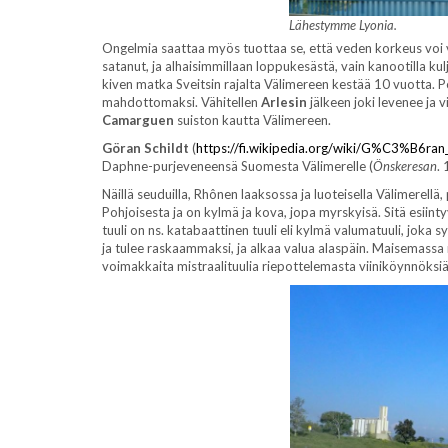
Lähestymme Lyonia.
Ongelmia saattaa myös tuottaa se, että veden korkeus voi v
satanut, ja alhaisimmillaan loppukesästä, vain kanootilla kul
kiven matka Sveitsin rajalta Välimereen kestää 10 vuotta. Po
mahdottomaksi. Vähitellen
Arlesin
jälkeen joki levenee ja 
Camarguen
suiston kautta Välimereen.
Göran Schildt
(
https://fi.wikipedia.org/wiki/G%C3%B6ran_
Daphne-purjeveneensä Suomesta Välimerelle (
Önskeresan
.
Näillä seuduilla, Rhônen laaksossa ja luoteisella Välimerell
Pohjoisesta ja on kylmä ja kova, jopa myrskyisä. Sitä esiin
tuuli on ns. katabaattinen tuuli eli kylmä valumatuuli, joka s
ja tulee raskaammaksi, ja alkaa valua alaspäin. Maisemassa n
voimakkaita mistraalituulia riepottelemasta viiniköynnöksiä