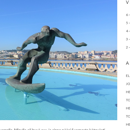
V
6 
5 
4 
3 
2 
A
E
J
H
T
H
T
H
rrella. Minulla oli hyvä syy, ja sinne pääsi Suomesta kätevästi