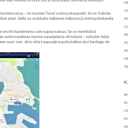
H
J
n luoteisosassa – on muuten Turun ystävyyskaupunki. Se on Galician
an pieni. Siellä on asukkaita neljännes miljoona ja metropolialueella
M
L
min erotti mantereesta vain kapea kannas. Se on merkittävä
K
än uutta maailmaa täynnä espanjalaisia siirtolaisia – nykyään heitä
lleen suuri, mm. siksi, että kaupungin kautta kulkee yksi Santiago de
H
MA
H
T
K
A
A
CA
K
M