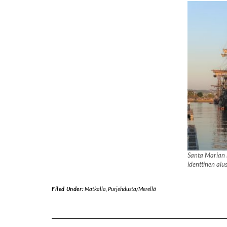
Santa Marian k
identtinen alu
Filed Under:
Matkalla
,
Purjehdusta/Merellä