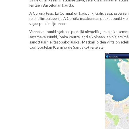
lentäen Barcelonan kautta.
A Coruña (esp. La Coruña) on kaupunki Galiciassa, Espanja
itsehallintoalueen ja A Coruña maakunnan pääkaupunki – ei ih
vajaa puoli miljoonaa.
Vanha kaupunki sijaitsee pienellä niemellä, jonka aikaisem
satamakaupunki, jonka kautta lähti aikoinaan laivoja etsimä
sanottaisiin elitasopakolaisiksi. Matkailijoiden virta on ede
Compostelan (Camino de Santiago) reiteistä.