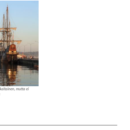
altainen, mutta ei
s