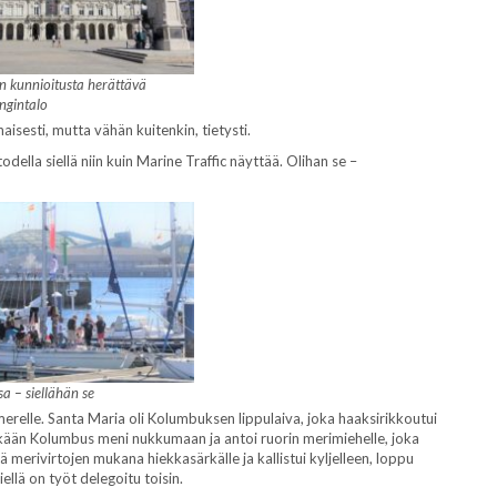
n kunnioitusta herättävä
ngintalo
isesti, mutta vähän kuitenkin, tietysti.
lla siellä niin kuin Marine Traffic näyttää. Olihan se –
sa – siellähän se
 merelle. Santa Maria oli Kolumbuksen lippulaiva, joka haaksirikkoutui
itkään Kolumbus meni nukkumaan ja antoi ruorin merimiehelle, joka
ä merivirtojen mukana hiekkasärkälle ja kallistui kyljelleen, loppu
iellä on työt delegoitu toisin.