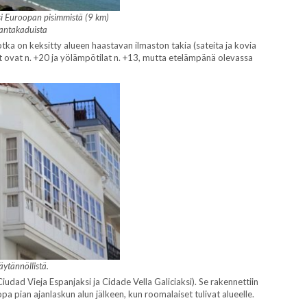
i Euroopan pisimmistä (9 km)
rantakaduista
otka on keksitty alueen haastavan ilmaston takia (sateita ja kovia
at ovat n. +20 ja yölämpötilat n. +13, mutta etelämpänä olevassa
äytännöllistä.
iudad Vieja Espanjaksi ja Cidade Vella Galiciaksi). Se rakennettiin
pa pian ajanlaskun alun jälkeen, kun roomalaiset tulivat alueelle.