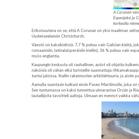
A Corunan van
Espanjaksi ja C
korkealla nieme
Erikoisuutena on se, että A Corunan on yksi maailman seitse
Uudenseelannin Christchurch.
Väestö on kaksikielistä: 7,7 % puhuu vain Galician kieltä, jo
romaanisiin, latinalaisperäisiin kieliin), 36 % puhuu vain es
myös englantia.
Kaupungin keskusta oli rauhallinen, autot oli ohjattu kulkem
näköisiä oli vähän eikä turisteille suunnattuja rihkamakauppo
tuntui jaloissa. Ihailin rakennusten arkkitehtuuria, ja aistin p
Aamulla suuntasin kulkuni ensin Paseo Maritimolle, joka on
Sen tuntumassa on kaksi tunnettua uimarantaa Orzán ja Riazo
lautailijoita tavoitteli aaltoja. Uimaan en mennyt vaikka vähä