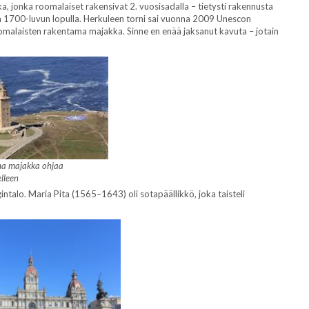
, jonka roomalaiset rakensivat 2. vuosisadalla – tietysti rakennusta
kin 1700-luvun lopulla. Herkuleen torni sai vuonna 2009 Unescon
malaisten rakentama majakka. Sinne en enää jaksanut kavuta – jotain
ha majakka ohjaa
lleen
intalo. Maria Pita (1565–1643) oli sotapäällikkö, joka taisteli