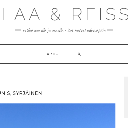
ILAA & REIS
retkiä merellä ja maalla - isot reissut edessäpäin
ABOUT
AUNIS, SYRJÄINEN