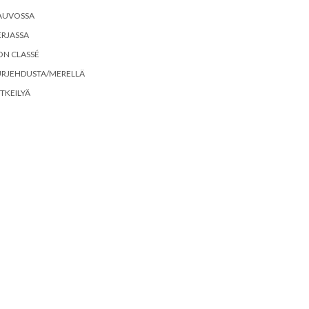
AUVOSSA
RJASSA
ON CLASSÉ
URJEHDUSTA/MERELLÄ
TKEILYÄ