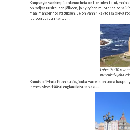
Kaupungin vanhimpia rakennelmia on Herculen torni, majakka
on paljon uusittu sen jälkeen, ja nykyisen muotonsa se sai
maailmanperintöstatuksen. Se on vanhin käytössä oleva roo
jää seuraavaan kertaan.
Lähes 2000 v van
merenkulkijoita ede
Kaunis oli Maria Pitan aukio, jonka varrella on upea kaupung
menestyksekkäästi englantilaisten vastaan.