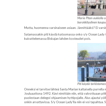
Maria Pitan aukiolla o
barokkityylinen kaupu
Mutta, huomenna varsinaiseen asiaan. Jännittääkö? Ei varsina
Satamassakin piti käydä katsomassa onko s/y Ocean Lady tode
kuivattelemassa Biskajan lahden kosteudet pois.
Piti käydä tarkistamas
Onneksi ei tarvitse lähteä Santa Marian kaltaisella purrella
Jouluaattona 1492. Kävi nimittäin niin, että valvottuaan p
puolestaan delegoi ohjaamisen hyttipojalle. Alus ajautui yöll
onkin arvattavissa. S/y Ocean Lady’lla niin ei voi tapahtua. S