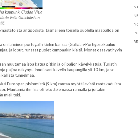
N
ha kaupunki Ciudad Vieja
NE
idade Vella Galiciaksi on
llä.
N
mästätoista antipodista, täsmälleen toisella puolella maapalloa on
P
RE
ka on läheinen portugalin kielen kanssa (Galician-Portigese kuuluu
panjaa, ja loput, runsaat puolet kumpaakin kieltä. Monet osaavat hyvin
aan muutamaa isoa katua pitkin ja oli paljon kävelykatuja. Turistin
ja paljoa näkynyt. Innoissani kävelin kaupungilla yli 10 km, ja se
aikallista tunnelmaa.
 yksi Euroopan pisimmistä (9 km) rantaa myötäilevistä rantakaduista.
r. Muutamia ihmisiä oli lekottelemassa rannalla ja joitakin
n mieli teki.