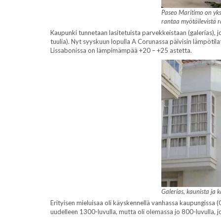
Paseo Maritimo on yks
rantaa myötäilevistä 
Kaupunki tunnetaan lasitetuista parvekkeistaan (galerías), j
tuulia). Nyt syyskuun lopulla A Corunassa päivisin lämpötil
Lissabonissa on lämpimämpää +20 – +25 astetta.
Galerías, kaunista ja k
Erityisen mieluisaa oli käyskennellä vanhassa kaupungissa (C
uudelleen 1300-luvulla, mutta oli olemassa jo 800-luvulla, jo