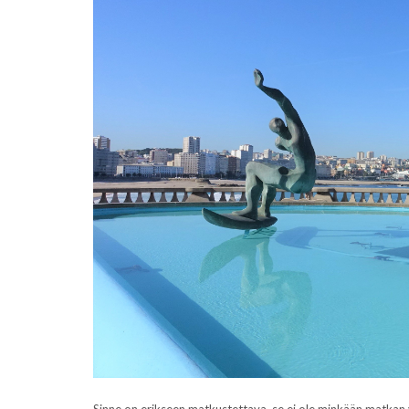
Sinne on erikseen matkustettava, se ei ole minkään matkan va