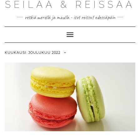
SEILAA & REISSAA
retkiä merellä ja maalla - isot reissut edessäpäin
Toggle
Navigation
KUUKAUSI:
JOULUKUU 2022