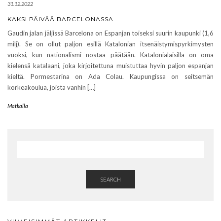
31.12.2022
KAKSI PÄIVÄÄ BARCELONASSA
Gaudin jalan jäljissä Barcelona on Espanjan toiseksi suurin kaupunki (1,6
milj). Se on ollut paljon esillä Katalonian itsenäistymispyrkimysten
vuoksi, kun nationalismi nostaa päätään. Katalonialaisilla on oma
kielensä katalaani, joka kirjoitettuna muistuttaa hyvin paljon espanjan
kieltä. Pormestarina on Ada Colau. Kaupungissa on seitsemän
korkeakoulua, joista vanhin […]
Matkalla
SEARCH