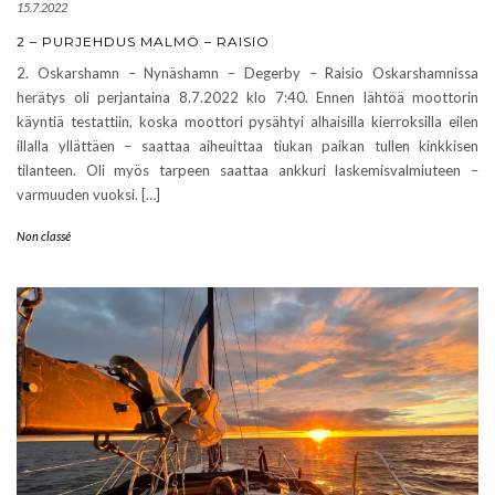
15.7.2022
2 – PURJEHDUS MALMÖ – RAISIO
2. Oskarshamn – Nynäshamn – Degerby – Raisio Oskarshamnissa
herätys oli perjantaina 8.7.2022 klo 7:40. Ennen lähtöä moottorin
käyntiä testattiin, koska moottori pysähtyi alhaisilla kierroksilla eilen
illalla yllättäen – saattaa aiheuittaa tiukan paikan tullen kinkkisen
tilanteen. Oli myös tarpeen saattaa ankkuri laskemisvalmiuteen –
varmuuden vuoksi. […]
Non classé