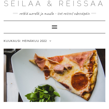
SEILAA & REISSAA
retkiä merellä ja maalla - isot reissut edessäpäin
Toggle
Navigation
KUUKAUSI:
HEINÄKUU 2022