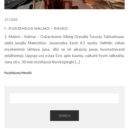
15.7.2022
1- PURJEHDUS MALMÖ – RAISIO
1. Malmö – Kalmar – Oskarshamn Viking Gracella Turusta Tukholmaan,
sieltä junalla Malmöhön. Junamatka kesti 4,5 tuntia. Valittiin vähän
myöhemmin lähtevä juna, sillä se oli aikaista junaa huomattavasti
edullisempi. Lippuja voi ostaa SJ:n apin kautta, vaikutti hyvin selkeältä.
Juna oli n. 30 min myöhässä Norrköpingin […]
Purjehdusta/Merellä
SEARCH