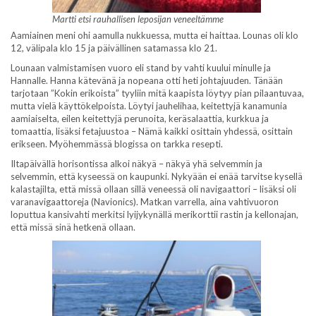
Martti etsi rauhallisen leposijan veneeltämme
Aamiainen meni ohi aamulla nukkuessa, mutta ei haittaa. Lounas oli klo
12, välipala klo 15 ja päivällinen satamassa klo 21.
Lounaan valmistamisen vuoro eli stand by vahti kuului minulle ja
Hannalle. Hanna kätevänä ja nopeana otti heti johtajuuden. Tänään
tarjotaan ”Kokin erikoista” tyyliin mitä kaapista löytyy pian pilaantuvaa,
mutta vielä käyttökelpoista. Löytyi jauhelihaa, keitettyjä kanamunia
aamiaiselta, eilen keitettyjä perunoita, keräsalaattia, kurkkua ja
tomaattia, lisäksi fetajuustoa – Nämä kaikki osittain yhdessä, osittain
erikseen. Myöhemmässä blogissa on tarkka resepti.
Iltapäivällä horisontissa alkoi näkyä – näkyä yhä selvemmin ja
selvemmin, että kyseessä on kaupunki. Nykyään ei enää tarvitse kysellä
kalastajilta, että missä ollaan sillä veneessä oli navigaattori – lisäksi oli
varanavigaattoreja (Navionics). Matkan varrella, aina vahtivuoron
loputtua kansivahti merkitsi lyijykynällä merikorttii rastin ja kellonajan,
että missä sinä hetkenä ollaan.