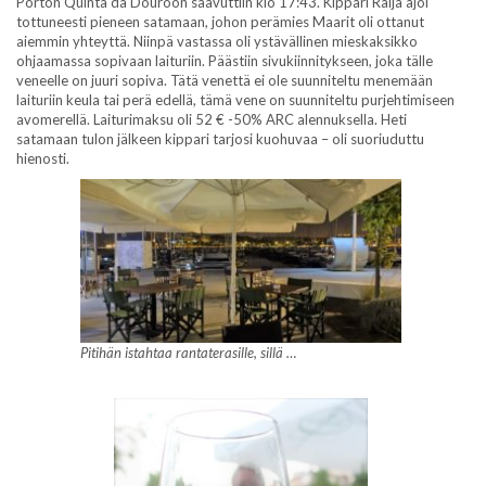
Porton Quinta da Douroon saavuttiin klo 17:43. Kippari Raija ajoi
tottuneesti pieneen satamaan, johon perämies Maarit oli ottanut
aiemmin yhteyttä. Niinpä vastassa oli ystävällinen mieskaksikko
ohjaamassa sopivaan laituriin. Päästiin sivukiinnitykseen, joka tälle
veneelle on juuri sopiva. Tätä venettä ei ole suunniteltu menemään
laituriin keula tai perä edellä, tämä vene on suunniteltu purjehtimiseen
avomerellä. Laiturimaksu oli 52 € -50% ARC alennuksella. Heti
satamaan tulon jälkeen kippari tarjosi kuohuvaa – oli suoriuduttu
hienosti.
Pitihän istahtaa rantaterasille, sillä …