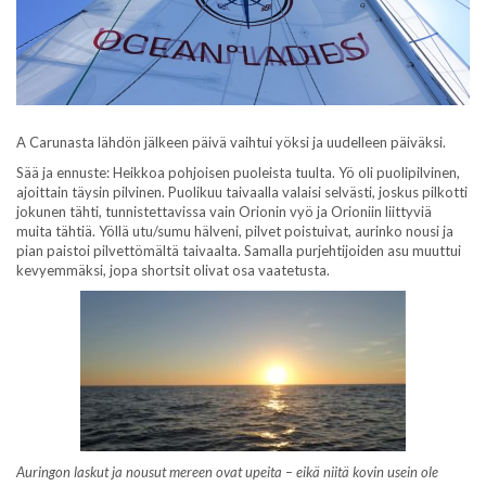
A Carunasta lähdön jälkeen päivä vaihtui yöksi ja uudelleen päiväksi.
Sää ja ennuste: Heikkoa pohjoisen puoleista tuulta. Yö oli puolipilvinen,
ajoittain täysin pilvinen. Puolikuu taivaalla valaisi selvästi, joskus pilkotti
jokunen tähti, tunnistettavissa vain Orionin vyö ja Orioniin liittyviä
muita tähtiä. Yöllä utu/sumu hälveni, pilvet poistuivat, aurinko nousi ja
pian paistoi pilvettömältä taivaalta. Samalla purjehtijoiden asu muuttui
kevyemmäksi, jopa shortsit olivat osa vaatetusta.
Auringon laskut ja nousut mereen ovat upeita – eikä niitä kovin usein ole