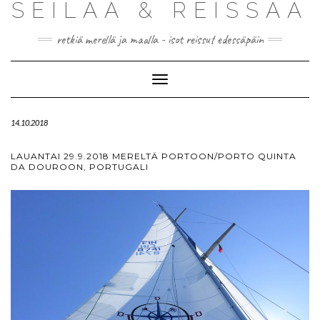
SEILAA & REISSAA
retkiä merellä ja maalla - isot reissut edessäpäin
Toggle
Navigation
14.10.2018
LAUANTAI 29.9.2018 MERELTÄ PORTOON/PORTO QUINTA
DA DOUROON, PORTUGALI