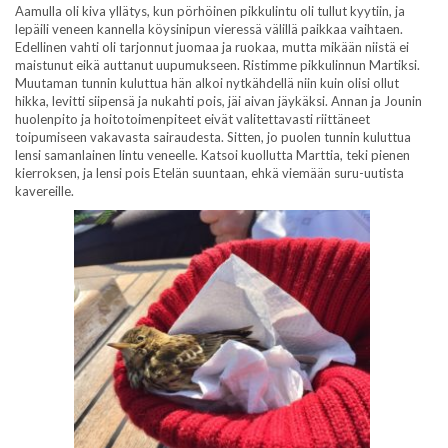
Aamulla oli kiva yllätys, kun pörhöinen pikkulintu oli tullut kyytiin, ja
lepäili veneen kannella köysinipun vieressä välillä paikkaa vaihtaen.
Edellinen vahti oli tarjonnut juomaa ja ruokaa, mutta mikään niistä ei
maistunut eikä auttanut uupumukseen. Ristimme pikkulinnun Martiksi.
Muutaman tunnin kuluttua hän alkoi nytkähdellä niin kuin olisi ollut
hikka, levitti siipensä ja nukahti pois, jäi aivan jäykäksi. Annan ja Jounin
huolenpito ja hoitotoimenpiteet eivät valitettavasti riittäneet
toipumiseen vakavasta sairaudesta. Sitten, jo puolen tunnin kuluttua
lensi samanlainen lintu veneelle. Katsoi kuollutta Marttia, teki pienen
kierroksen, ja lensi pois Etelän suuntaan, ehkä viemään suru-uutista
kavereille.