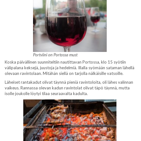
Portviini on Portossa must
Koska päivällinen suunniteltiin nautittavan Portossa, klo 15 syötiin
välipalana keksejä, juustoja ja hedelmiä. Illalla syömään sataman lähellä
olevaan ravintolaan. Mitähän siellä on tarjolla nälkäisille vatsoille.
Läheiset rantakadut olivat täynnä pieniä ravintoloita, oli lähes valinnan
vaikeus. Rannassa olevan kadun ravintolat olivat täpö täynnä, mutta
isolle joukolle löytyi tilaa seuraavalta kadulta.