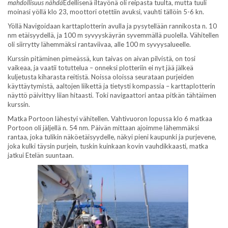
mahdollisuus nähdä
Edellisenä iltayönä oli reipasta tuulta, mutta tuuli
moinasi yöllä klo 23, moottori otettiin avuksi, vauhti tällöin 5-6 kn.
Yöllä Navigoidaan karttaplotterin avulla ja pysytellään rannikosta n. 10
nm etäisyydellä, ja 100 m syvyyskäyrän syvemmällä puolella. Vähitellen
oli siirrytty lähemmäksi rantaviivaa, alle 100 m syvyysalueelle.
Kurssin pitäminen pimeässä, kun taivas on aivan pilvistä, on tosi
vaikeaa, ja vaatii totuttelua – onneksi plotteriin ei nyt jää jälkeä
kuljetusta kiharasta reitistä. Noissa oloissa seurataan purjeiden
käyttäytymistä, aaltojen liikettä ja tietysti kompassia – karttaplotterin
näyttö päivittyy liian hitaasti. Toki navigaattori antaa pitkän tähtäimen
kurssin.
Matka Portoon lähestyi vähitellen. Vahtivuoron lopussa klo 6 matkaa
Portoon oli jäljellä n. 54 nm. Päivän mittaan ajoimme lähemmäksi
rantaa, joka tulikin näköetäisyydelle, näkyi pieni kaupunki ja purjevene,
joka kulki täysin purjein, tuskin kuinkaan kovin vauhdikkaasti, matka
jatkui Etelän suuntaan.