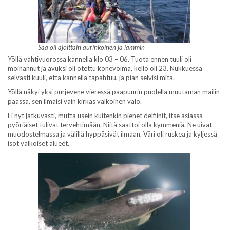
Sää oli ajoittain aurinkoinen ja lämmin
Yöllä vahtivuorossa kannella klo 03 – 06. Tuota ennen tuuli oli
moinannut ja avuksi oli otettu konevoima, kello oli 23. Nukkuessa
selvästi kuuli, että kannella tapahtuu, ja pian selvisi mitä.
Yöllä näkyi yksi purjevene vieressä paapuurin puolella muutaman mailin
päässä, sen ilmaisi vain kirkas valkoinen valo.
Ei nyt jatkuvasti, mutta usein kuitenkin pienet delfiinit, itse asiassa
pyöriäiset tulivat tervehtimään. Niitä saattoi olla kymmeniä. Ne uivat
muodostelmassa ja välillä hyppäsivät ilmaan. Väri oli ruskea ja kyljessä
isot valkoiset alueet.