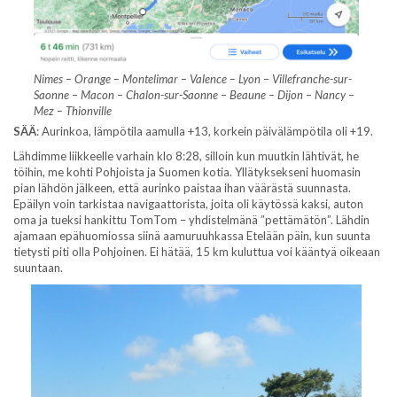
Nimes – Orange – Montelimar – Valence – Lyon – Villefranche-sur-
Saonne – Macon – Chalon-sur-Saonne – Beaune – Dijon – Nancy –
Mez – Thionville
SÄÄ
: Aurinkoa, lämpötila aamulla +13, korkein päivälämpötila oli +19.
Lähdimme liikkeelle varhain klo 8:28, silloin kun muutkin lähtivät, he
töihin, me kohti Pohjoista ja Suomen kotia. Yllätyksekseni huomasin
pian lähdön jälkeen, että aurinko paistaa ihan väärästä suunnasta.
Epäilyn voin tarkistaa navigaattorista, joita oli käytössä kaksi, auton
oma ja tueksi hankittu TomTom – yhdistelmänä ”pettämätön”. Lähdin
ajamaan epähuomiossa siinä aamuruuhkassa Etelään päin, kun suunta
tietysti piti olla Pohjoinen. Ei hätää, 15 km kuluttua voi kääntyä oikeaan
suuntaan.