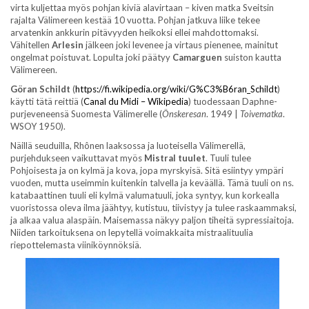
virta kuljettaa myös pohjan kiviä alavirtaan – kiven matka Sveitsin
rajalta Välimereen kestää 10 vuotta. Pohjan jatkuva liike tekee
arvatenkin ankkurin pitävyyden heikoksi ellei mahdottomaksi.
Vähitellen
Arlesin
jälkeen joki levenee ja virtaus pienenee, mainitut
ongelmat poistuvat. Lopulta joki päätyy
Camarguen
suiston kautta
Välimereen.
Göran Schildt
(
https://fi.wikipedia.org/wiki/G%C3%B6ran_Schildt
)
käytti tätä reittiä (
Canal du Midi – Wikipedia
) tuodessaan Daphne-
purjeveneensä Suomesta Välimerelle (
Önskeresan
. 1949 |
Toivematka
.
WSOY 1950).
Näillä seuduilla, Rhônen laaksossa ja luoteisella Välimerellä,
purjehdukseen vaikuttavat myös
Mistral tuulet
. Tuuli tulee
Pohjoisesta ja on kylmä ja kova, jopa myrskyisä. Sitä esiintyy ympäri
vuoden, mutta useimmin kuitenkin talvella ja keväällä. Tämä tuuli on ns.
katabaattinen tuuli eli kylmä valumatuuli, joka syntyy, kun korkealla
vuoristossa oleva ilma jäähtyy, kutistuu, tiivistyy ja tulee raskaammaksi,
ja alkaa valua alaspäin. Maisemassa näkyy paljon tiheitä sypressiaitoja.
Niiden tarkoituksena on lepytellä voimakkaita mistraalituulia
riepottelemasta viiniköynnöksiä.