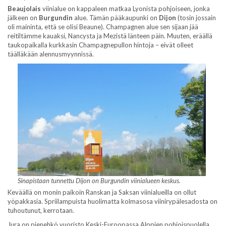
Beaujolais
viinialue on kappaleen matkaa Lyonista pohjoiseen, jonka
jälkeen on
Burgundin
alue. Tämän pääkaupunki on
Dijon
(tosin jossain
oli maininta, että se olisi Beaune). Champagnen alue sen sijaan jää
reitiltämme kauaksi, Nancysta ja Mezistä länteen päin. Muuten, eräällä
taukopaikalla kurkkasin Champagnepullon hintoja – eivät olleet
täälläkään alennusmyynnissä.
Sinapistaan tunnettu Dijon on Burgundin viinialueen keskus.
Keväällä on monin paikoin Ranskan ja Saksan viinialueilla on ollut
yöpakkasia. Spriilampuista huolimatta kolmasosa viinirypälesadosta on
tuhoutunut, kerrotaan.
Jura on pienehkö vuoristo Keski-Euroopassa Alppien pohjoispuolella,