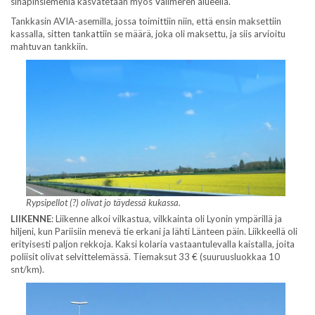
sinapinsiemeniä kasvatetaan myös Välimeren alueella.
Tankkasin AVIA-asemilla, jossa toimittiin niin, että ensin maksettiin
kassalla, sitten tankattiin se määrä, joka oli maksettu, ja siis arvioitu
mahtuvan tankkiin.
Rypsipellot (?) olivat jo täydessä kukassa.
LIIKENNE
: Liikenne alkoi vilkastua, vilkkainta oli Lyonin ympärillä ja
hiljeni, kun Pariisiin menevä tie erkani ja lähti Länteen päin. Liikkeellä oli
erityisesti paljon rekkoja. Kaksi kolaria vastaantulevalla kaistalla, joita
poliisit olivat selvittelemässä. Tiemaksut 33 € (suuruusluokkaa 10
snt/km).