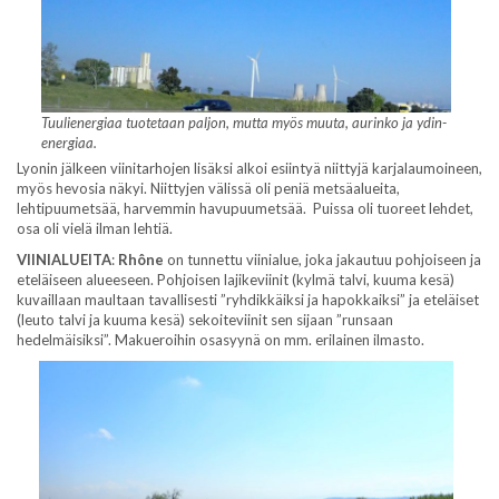
Tuulienergiaa tuotetaan paljon, mutta myös muuta, aurinko ja ydin-
energiaa.
Lyonin jälkeen viinitarhojen lisäksi alkoi esiintyä niittyjä karjalaumoineen,
myös hevosia näkyi. Niittyjen välissä oli peniä metsäalueita,
lehtipuumetsää, harvemmin havupuumetsää. Puissa oli tuoreet lehdet,
osa oli vielä ilman lehtiä.
VIINIALUEITA
:
Rhône
on tunnettu viinialue, joka jakautuu pohjoiseen ja
eteläiseen alueeseen. Pohjoisen lajikeviinit (kylmä talvi, kuuma kesä)
kuvaillaan maultaan tavallisesti ”ryhdikkäiksi ja hapokkaiksi” ja eteläiset
(leuto talvi ja kuuma kesä) sekoiteviinit sen sijaan ”runsaan
hedelmäisiksi”. Makueroihin osasyynä on mm. erilainen ilmasto.