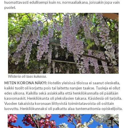
huomattavasti edullisempi kuin ns. normaaliaikana, joissakin jopa vain
puolet.
Wisteria oli taas kukassa.
MITEN KORONA NÄKYI:
Hotellin yleisissä tiloissa ei saanut oleskella,
kaikki tuolit oli korjattu pois tai laitettu narujen taakse. Tuoleja ei ollut
edes ulkona. Kaikilla sekä asiakkailla että henkilökunnalla oli päällään
kasvomaskit. Henkilökunta oli pleksilasien takana. Käsidesiä oli tarjolla.
Vuoden takaisista koronaan liittyvistä toimintatavoista oli osittain
luovuttu. Henkilökunnaksi oli palkattu alaa tuntemattomia opiskelijoita.