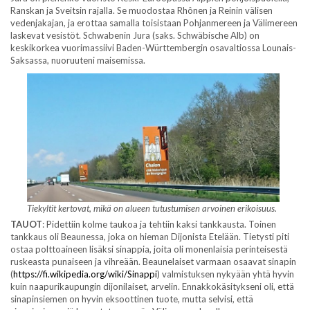
Ranskan ja Sveitsin rajalla. Se muodostaa Rhônen ja Reinin välisen
vedenjakajan, ja erottaa samalla toisistaan Pohjanmereen ja Välimereen
laskevat vesistöt. Schwabenin Jura (saks. Schwäbische Alb) on
keskikorkea vuorimassiivi Baden-Württembergin osavaltiossa Lounais-
Saksassa, nuoruuteni maisemissa.
Tiekyltit kertovat, mikä on alueen tutustumisen arvoinen erikoisuus.
TAUOT
: Pidettiin kolme taukoa ja tehtiin kaksi tankkausta. Toinen
tankkaus oli Beaunessa, joka on hieman Dijonista Etelään. Tietysti piti
ostaa polttoaineen lisäksi sinappia, joita oli monenlaisia perinteisestä
ruskeasta punaiseen ja vihreään. Beaunelaiset varmaan osaavat sinapin
(
https://fi.wikipedia.org/wiki/Sinappi
) valmistuksen nykyään yhtä hyvin
kuin naapurikaupungin dijonilaiset, arvelin. Ennakkokäsitykseni oli, että
sinapinsiemen on hyvin eksoottinen tuote, mutta selvisi, että