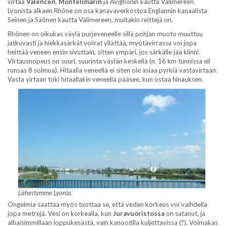
virtaa
Valencen
,
Montelimarin
ja Avignonin kautta Välimereen.
Lyonista alkaen Rhône on osa kanavaverkostoa Englannin kanaalista
Seinen ja Saônen kautta Välimereen, muitakin reittejä on.
Rhônen on oikukas väylä purjeveneelle sillä pohjan muoto muuttuu
jatkuvasti ja hiekkasärkät voivat yllättää, myötävirrassa voi jopa
heittää veneen ensin sivuttain, sitten ympäri, jos särkälle jää kiinni.
Virtausnopeus on suuri, suurinta väylän keskellä (n. 16 km tunnissa eli
runsas 8 solmua). Hitaalla veneellä ei siten ole asiaa pyrkiä vastavirtaan.
Vasta virtaan toki hitaallakin veneellä pääsee, kun ostaa hinauksen.
Lähestymme Lyonia.
Ongelmia saattaa myös tuottaa se, että veden korkeus voi vaihdella
jopa metrejä. Vesi on korkealla, kun
Juravuoristossa
on satanut, ja
alhaisimmillaan loppukesästä, vain kanootilla kuljettavissa (?). Voimakas