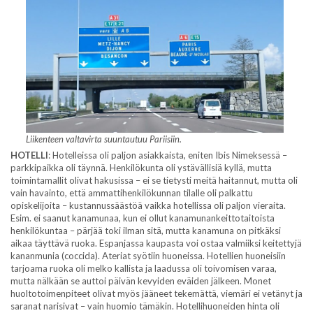
Liikenteen valtavirta suuntautuu Pariisiin.
HOTELLI
: Hotelleissa oli paljon asiakkaista, eniten Ibis Nimeksessä –
parkkipaikka oli täynnä. Henkilökunta oli ystävällisiä kyllä, mutta
toimintamallit olivat hakusissa – ei se tietysti meitä haitannut, mutta oli
vain havainto, että ammattihenkilökunnan tilalle oli palkattu
opiskelijoita – kustannussäästöä vaikka hotellissa oli paljon vieraita.
Esim. ei saanut kanamunaa, kun ei ollut kanamunankeittotaitoista
henkilökuntaa – pärjää toki ilman sitä, mutta kanamuna on pitkäksi
aikaa täyttävä ruoka. Espanjassa kaupasta voi ostaa valmiiksi keitettyjä
kananmunia (coccida). Ateriat syötiin huoneissa. Hotellien huoneisiin
tarjoama ruoka oli melko kallista ja laadussa oli toivomisen varaa,
mutta nälkään se auttoi päivän kevyiden eväiden jälkeen. Monet
huoltotoimenpiteet olivat myös jääneet tekemättä, viemäri ei vetänyt ja
saranat narisivat – vain huomio tämäkin. Hotellihuoneiden hinta oli