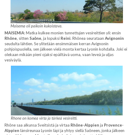
Maisema oli paikoin kukoistava.
MAISEMIA
: Matka kulkee monien tunnettujen vesireittien yli: ensin
Rhône
, sitten
Saône
, ja lopuksi
Reini
. Rhônea seurataan
Avignonin
seudulta lähtien. Se ylitetään ensimmäisen kerran Avignonin
pohjoispuolella, sen jälkeen vielä monta kertaa Lyonin kohdalla. Joki ei
olekaan mikään pieni ojaksi epäiltävä uoma, vaan leveä ja uljas
vesiväylä.
Rhone on komea virta ja tärkeä vesireitti.
Rhône saa alkunsa Sveitsistä ja virtaa
Rhône-Alppien
ja
Provence-
Alppien
länsireunaa Lyonin läpi ja yhtyy siellä Saôneen, jonka jälkeen