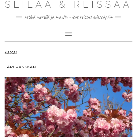
SEILAA & REISSAA
retkiä merellä ja maalla - isot reissut edessäpäin
Toggle
Navigation
6.5.2021
LÄPI RANSKAN