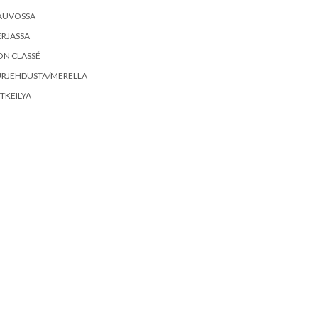
AUVOSSA
RJASSA
ON CLASSÉ
URJEHDUSTA/MERELLÄ
TKEILYÄ