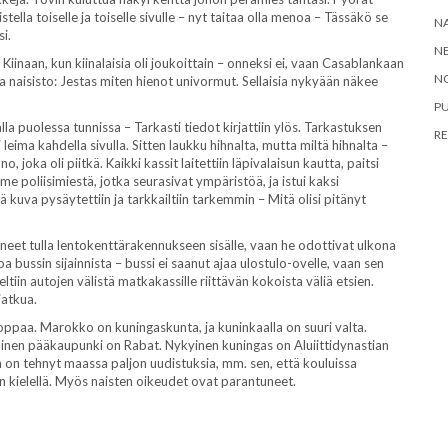
tella toiselle ja toiselle sivulle – nyt taitaa olla menoa – Tässäkö se
N
i.
NE
Kiinaan, kun kiinalaisia oli joukoittain – onneksi ei, vaan Casablankaan
N
a naisisto: Jestas miten hienot univormut. Sellaisia nykyään näkee
P
alla puolessa tunnissa – Tarkasti tiedot kirjattiin ylös. Tarkastuksen
RE
li leima kahdella sivulla. Sitten laukku hihnalta, mutta miltä hihnalta –
o, joka oli piitkä. Kaikki kassit laitettiin läpivalaisun kautta, paitsi
me poliisimiestä, jotka seurasivat ympäristöä, ja istui kaksi
llä kuva pysäytettiin ja tarkkailtiin tarkemmin – Mitä olisi pitänyt
aneet tulla lentokenttärakennukseen sisälle, vaan he odottivat ulkona
a bussin sijainnista – bussi ei saanut ajaa ulostulo-ovelle, vaan sen
eltiin autojen välistä matkakassille riittävän kokoista väliä etsien.
jatkua.
ppaa. Marokko on kuningaskunta, ja kuninkaalla on suuri valta.
ollinen pääkaupunki on Rabat. Nykyinen kuningas on Aluiittidynastian
 on tehnyt maassa paljon uudistuksia, mm. sen, että kouluissa
n kielellä. Myös naisten oikeudet ovat parantuneet.