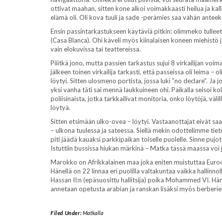
ottivat maahan, sitten kone alkoi voimakkaasti heilua ja kallis
elämä oli. Oli kova tuuli ja sade -perämies saa vähän anteeks
Ensin passintarkastukseen käytäviä pitkin: olimmeko tulleet 
(Casa Blanca). Ohi käveli myös kiinalaisen koneen miehistö j
vain elokuvissa tai teattereissa.
Piiitkä jono, mutta passien tarkastus sujui 8 virkailijan voim
jälkeen toinen virkailija tarkasti, että passeissa oli leima – o
löytyi. Sitten ulosmeno portista, jossa luki ”no declare”. Ja jon
yksi vanha täti sai mennä laukkuineen ohi. Paikalla seisoi kol
poliisinaista, jotka tarkkailivat monitoria, onko löytöjä, väli
löytyä.
Sitten etsimään ulko-ovea – löytyi. Vastaanottajat eivät sa
– ulkona tuulessa ja sateessa. Siellä mekin odottelimme tieto
piti jäädä kauaksi parkkipaikan toiselle puolelle. Sinne pujot
Istuttiin bussissa hiukan märkinä – Matka tässä maassa voi 
Marokko on Afrikkalainen maa joka eniten muistuttaa Euroo
Hänellä on 22 linnaa eri puolilla valtakuntaa vaikka hallinn
Hassan II:n (epäsuosittu hallitsija) poika Mohammed VI. Hän
annetaan opetusta arabian ja ranskan lisäksi myös berberie
Filed Under:
Matkalla