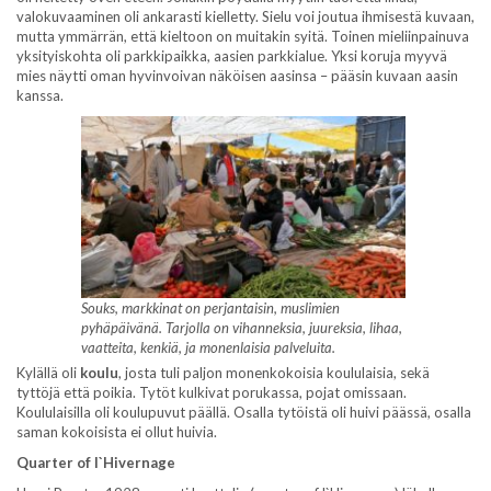
valokuvaaminen oli ankarasti kielletty. Sielu voi joutua ihmisestä kuvaan,
mutta ymmärrän, että kieltoon on muitakin syitä. Toinen mieliinpainuva
yksityiskohta oli parkkipaikka, aasien parkkialue. Yksi koruja myyvä
mies näytti oman hyvinvoivan näköisen aasinsa – pääsin kuvaan aasin
kanssa.
Souks, markkinat on perjantaisin, muslimien
pyhäpäivänä. Tarjolla on vihanneksia, juureksia, lihaa,
vaatteita, kenkiä, ja monenlaisia palveluita.
Kylällä oli
koulu
, josta tuli paljon monenkokoisia koululaisia, sekä
tyttöjä että poikia. Tytöt kulkivat porukassa, pojat omissaan.
Koululaisilla oli koulupuvut päällä. Osalla tytöistä oli huivi päässä, osalla
saman kokoisista ei ollut huivia.
Quarter of l`Hivernage