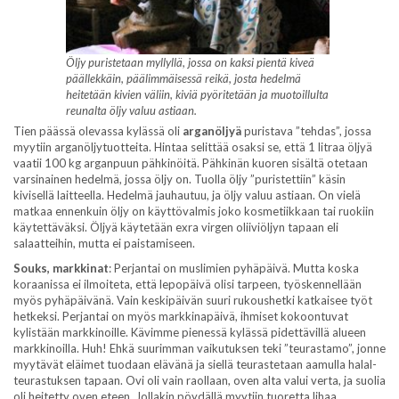
Öljy puristetaan myllyllä, jossa on kaksi pientä kiveä
päällekkäin, päälimmäisessä reikä, josta hedelmä
heitetään kivien väliin, kiviä pyöritetään ja muotoillulta
reunalta öljy valuu astiaan.
Tien päässä olevassa kylässä oli
arganöljyä
puristava ”tehdas”, jossa
myytiin arganöljytuotteita. Hintaa selittää osaksi se, että 1 litraa öljyä
vaatii 100 kg arganpuun pähkinöitä. Pähkinän kuoren sisältä otetaan
varsinainen hedelmä, jossa öljy on. Tuolla öljy ”puristettiin” käsin
kivisellä laitteella. Hedelmä jauhautuu, ja öljy valuu astiaan. On vielä
matkaa ennenkuin öljy on käyttövalmis joko kosmetiikkaan tai ruokiin
käytettäväksi. Öljyä käytetään exra virgen oliiviöljyn tapaan eli
salaatteihin, mutta ei paistamiseen.
Souks, markkinat
: Perjantai on muslimien pyhäpäivä. Mutta koska
koraanissa ei ilmoiteta, että lepopäivä olisi tarpeen, työskennellään
myös pyhäpäivänä. Vain keskipäivän suuri rukoushetki katkaisee työt
hetkeksi. Perjantai on myös markkinapäivä, ihmiset kokoontuvat
kylistään markkinoille. Kävimme pienessä kylässä pidettävillä alueen
markkinoilla. Huh! Ehkä suurimman vaikutuksen teki ”teurastamo”, jonne
myytävät eläimet tuodaan elävänä ja siellä teurastetaan aamulla halal-
teurastuksen tapaan. Ovi oli vain raollaan, oven alta valui verta, ja suolia
oli heitetty oven eteen. Jollakin pöydällä myytiin tuoretta lihaa,