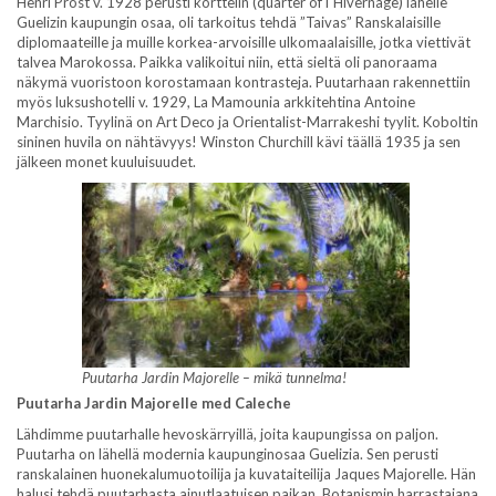
Henri Prost v. 1928 perusti korttelin (quarter of l`Hivernage) lähelle
Guelizin kaupungin osaa, oli tarkoitus tehdä ”Taivas” Ranskalaisille
diplomaateille ja muille korkea-arvoisille ulkomaalaisille, jotka viettivät
talvea Marokossa. Paikka valikoitui niin, että sieltä oli panoraama
näkymä vuoristoon korostamaan kontrasteja. Puutarhaan rakennettiin
myös luksushotelli v. 1929, La Mamounia arkkitehtina Antoine
Marchisio. Tyylinä on Art Deco ja Orientalist-Marrakeshi tyylit. Koboltin
sininen huvila on nähtävyys! Winston Churchill kävi täällä 1935 ja sen
jälkeen monet kuuluisuudet.
Puutarha Jardin Majorelle – mikä tunnelma!
Puutarha Jardin Majorelle med Caleche
Lähdimme puutarhalle hevoskärryillä, joita kaupungissa on paljon.
Puutarha on lähellä modernia kaupunginosaa Guelizia. Sen perusti
ranskalainen huonekalumuotoilija ja kuvataiteilija Jaques Majorelle. Hän
halusi tehdä puutarhasta ainutlaatuisen paikan. Botanismin harrastajana