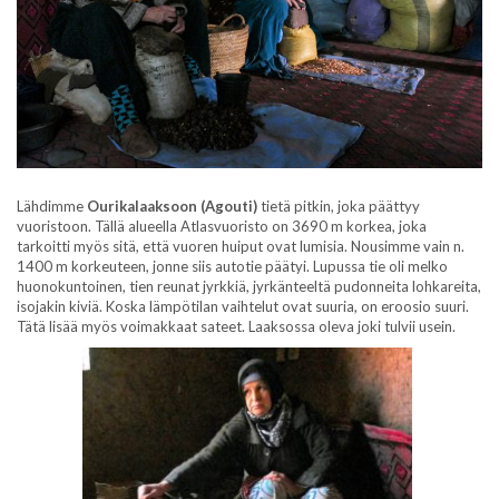
Lähdimme
Ourikalaaksoon (Agouti)
tietä pitkin, joka päättyy
vuoristoon. Tällä alueella Atlasvuoristo on 3690 m korkea, joka
tarkoitti myös sitä, että vuoren huiput ovat lumisia. Nousimme vain n.
1400 m korkeuteen, jonne siis autotie päätyi. Lupussa tie oli melko
huonokuntoinen, tien reunat jyrkkiä, jyrkänteeltä pudonneita lohkareita,
isojakin kiviä. Koska lämpötilan vaihtelut ovat suuria, on eroosio suuri.
Tätä lisää myös voimakkaat sateet. Laaksossa oleva joki tulvii usein.