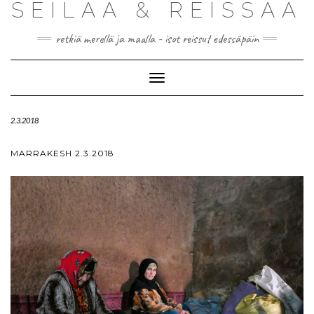
SEILAA & REISSAA
retkiä merellä ja maalla - isot reissut edessäpäin
Toggle
Navigation
2.3.2018
MARRAKESH 2.3.2018