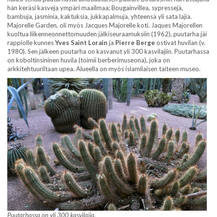
hän keräsi kasveja ympäri maailmaa; Bougainvillea, sypressejä,
bambuja, jasminia, kaktuksia, jukkapalmuja, yhteensä yli sata lajia.
Majorelle Garden, oli myös Jacques Majorelle koti. Jaques Majorellen
kuoltua liikenneonnettomuuden jälkiseuraamuksiin (1962), puutarha jäi
rappiolle kunnes
Yves Saint Lorain
ja
Pierre Berge
ostivat huvilan (v.
1980). Sen jälkeen puutarha on kasvanut yli 300 kasvilajiin. Puutarhassa
on koboltinsininen huvila (toimii berberimuseona), joka on
arkkitehtuuriltaan upea. Alueella on myös islamilaisen taiteen museo.
Puutarhassa on yli 300 kasvilajia.