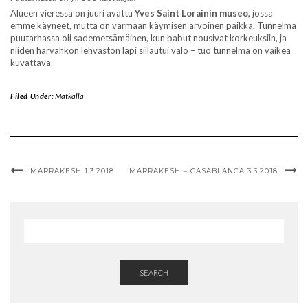
Alueen vieressä on juuri avattu
Yves Saint Lorainin museo
, jossa
emme käyneet, mutta on varmaan käymisen arvoinen paikka. Tunnelma
puutarhassa oli sademetsämäinen, kun babut nousivat korkeuksiin, ja
niiden harvahkon lehvästön läpi siilautui valo – tuo tunnelma on vaikea
kuvattava.
Filed Under:
Matkalla
MARRAKESH 1.3.2018
MARRAKESH – CASABLANCA 3.3.2018
SEARCH