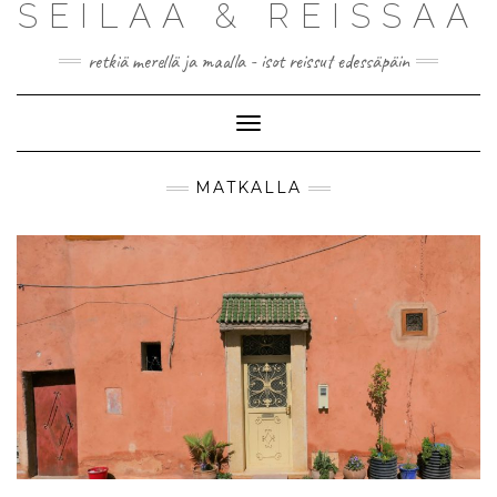
SEILAA & REISSAA
retkiä merellä ja maalla - isot reissut edessäpäin
Toggle
Navigation
MATKALLA